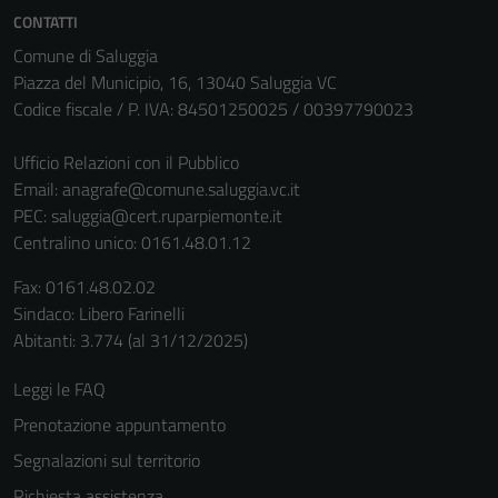
CONTATTI
Comune di Saluggia
Piazza del Municipio, 16, 13040 Saluggia VC
Codice fiscale / P. IVA: 84501250025 / 00397790023
Ufficio Relazioni con il Pubblico
Email:
anagrafe@comune.saluggia.vc.it
PEC:
saluggia@cert.ruparpiemonte.it
Centralino unico: 0161.48.01.12
Tecnici
Fax: 0161.48.02.02
Questi cookie
Sindaco: Libero Farinelli
sono necessari
Abitanti: 3.774 (al 31/12/2025)
per il
funzionamento
Leggi le FAQ
del sito e non
Prenotazione appuntamento
possono
Segnalazioni sul territorio
essere
disabilitati.
Richiesta assistenza