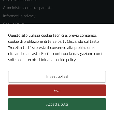
Questi cookie
Amministrazione trasparente
non raccolgono
Informativa privacy
informazioni
personali.
Cookie Policy
Note legali
Questo sito utilizza cookie tecnici e, previo consenso,
Dichiarazione di accessibilità
cookie di profilazione di terze parti. Cliccando sul tasto
'Accetta tutti' si presta il consenso alla profilazione,
Piano di miglioramento del sito
cliccando sul tasto 'Esci' si continua la navigazione con i
Statistiche sito web
soli cookie tecnici.
Link alla cookie policy
Area Privata
Impostazioni
Esci
Accetta tutti
Credits: ©
Technical Design s.r.l.