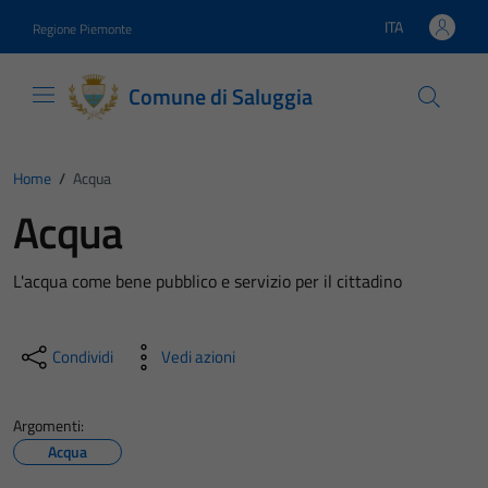
Vai ai contenuti
Vai al footer
ITA
Regione Piemonte
Lingua attiva:
Comune di Saluggia
Home
/
Acqua
Acqua
L'acqua come bene pubblico e servizio per il cittadino
Condividi
Vedi azioni
Argomenti:
Acqua