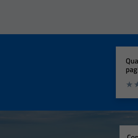
Qua
pag
Valut
Va
Con