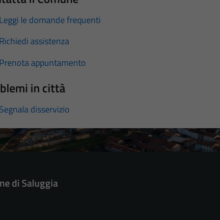
Leggi le domande frequenti
Richiedi assistenza
Prenota appuntamento
blemi in città
Segnala disservizio
e di Saluggia