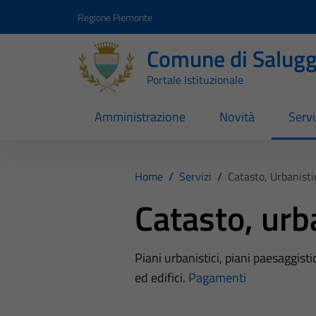
Vai ai contenuti
Vai al footer
Regione Piemonte
Comune di Salugg
Portale Istituzionale
Amministrazione
Novità
Servi
Home
/
Servizi
/
Catasto, Urbanist
Catasto, urb
Piani urbanistici, piani paesaggistici
ed edifici.
Pagamenti