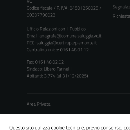
VC
Segnalazi
Codice fiscale / P. IVA: 84501250025 /
00397790023
Richiest
Ufficio Relazioni con il Pubblico
Email:
anagrafe@comune.saluggia.vc.it
PEC:
saluggia@cert.ruparpiemonte.it
Centralino unico: 0161.48.01.12
Fax: 0161.48.02.02
Sindaco: Libero Farinelli
Abitanti: 3.774 (al 31/12/2025)
Area Privata
Questo sito utilizza cookie tecnici e, previo consenso, coo