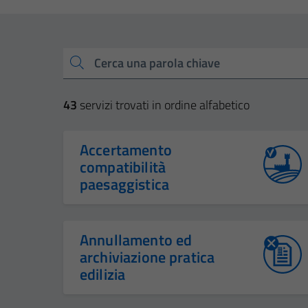
Esplora tutti i servizi
Cerca una parola chiave
43
servizi trovati in ordine alfabetico
Accertamento
compatibilità
paesaggistica
Annullamento ed
archiviazione pratica
edilizia