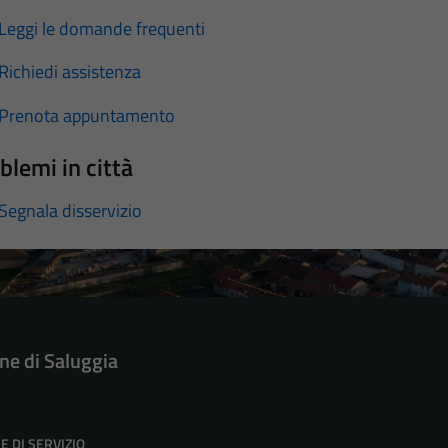
Leggi le domande frequenti
Richiedi assistenza
Prenota appuntamento
blemi in città
Segnala disservizio
e di Saluggia
E DI SERVIZIO