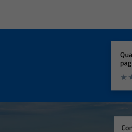
Qua
pag
Valut
Va
Con