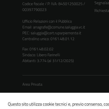
Segnalazi
Codice fiscale / P. IVA: 84501250025 /
00397790023
Richiest
Ufficio Relazioni con il Pubblico
Email:
anagrafe@comune.saluggia.vc.it
PEC:
saluggia@cert.ruparpiemonte.it
Centralino unico: 0161.48.01.12
Fax: 0161.48.02.02
Sindaco: Libero Farinelli
Abitanti: 3.774 (al 31/12/2025)
Area Privata
Questo sito utilizza cookie tecnici e, previo consenso, coo