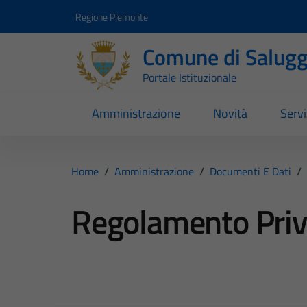
Vai ai contenuti
Vai al footer
Regione Piemonte
Comune di Salugg
Portale Istituzionale
Amministrazione
Novità
Servi
Home
/
Amministrazione
/
Documenti E Dati
/
Regolamento Pri