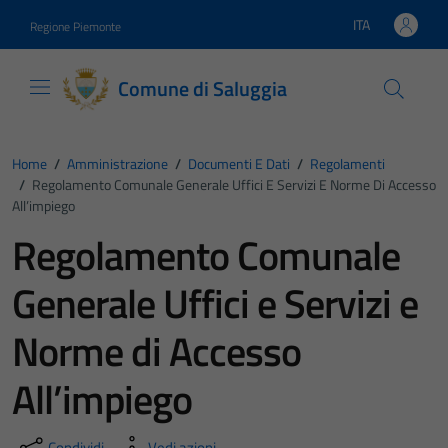
Vai ai contenuti
Vai al footer
ITA
Regione Piemonte
Lingua attiva:
Comune di Saluggia
Home
/
Amministrazione
/
Documenti E Dati
/
Regolamenti
/
Regolamento Comunale Generale Uffici E Servizi E Norme Di Accesso
All’impiego
Regolamento Comunale
Generale Uffici e Servizi e
Norme di Accesso
All’impiego
Condividi
Vedi azioni