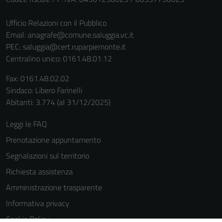
Ufficio Relazioni con il Pubblico
Email:
anagrafe@comune.saluggia.vc.it
PEC:
saluggia@cert.ruparpiemonte.it
Centralino unico: 0161.48.01.12
Fax: 0161.48.02.02
Sindaco: Libero Farinelli
Tecnici
Abitanti: 3.774 (al 31/12/2025)
Questi cookie
sono necessari
Leggi le FAQ
per il
Prenotazione appuntamento
funzionamento
Segnalazioni sul territorio
del sito e non
possono
Richiesta assistenza
essere
Amministrazione trasparente
disabilitati.
Informativa privacy
Questi cookie
non raccolgono
Cookie Policy