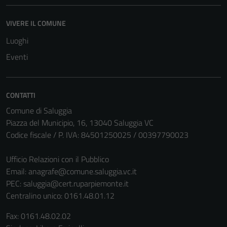
del sito e non
possono
VIVERE IL COMUNE
essere
disabilitati.
Luoghi
Questi cookie
Eventi
non raccolgono
informazioni
personali.
CONTATTI
Comune di Saluggia
Piazza del Municipio, 16, 13040 Saluggia VC
Codice fiscale / P. IVA: 84501250025 / 00397790023
Ufficio Relazioni con il Pubblico
Email:
anagrafe@comune.saluggia.vc.it
PEC:
saluggia@cert.ruparpiemonte.it
Centralino unico: 0161.48.01.12
Fax: 0161.48.02.02