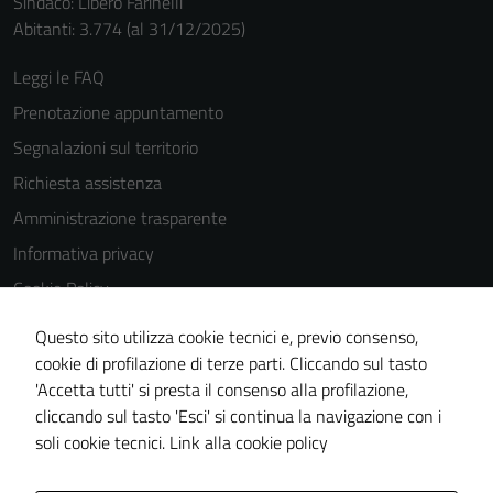
Sindaco: Libero Farinelli
Abitanti: 3.774 (al 31/12/2025)
Leggi le FAQ
Prenotazione appuntamento
Segnalazioni sul territorio
Richiesta assistenza
Amministrazione trasparente
Informativa privacy
Cookie Policy
Note legali
Questo sito utilizza cookie tecnici e, previo consenso,
Dichiarazione di accessibilità
cookie di profilazione di terze parti. Cliccando sul tasto
'Accetta tutti' si presta il consenso alla profilazione,
Piano di miglioramento del sito
cliccando sul tasto 'Esci' si continua la navigazione con i
Statistiche sito web
soli cookie tecnici.
Link alla cookie policy