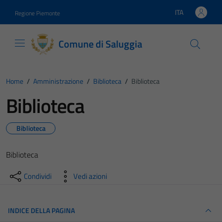
Vai ai contenuti
Vai al footer
ITA
Regione Piemonte
Lingua attiva:
Comune di Saluggia
Home
/
Amministrazione
/
Biblioteca
/
Biblioteca
Biblioteca
Biblioteca
Biblioteca
Condividi
Vedi azioni
INDICE DELLA PAGINA