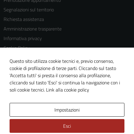
Prenotazione appuntamento
Segnalazioni sul territorio
Tecnici
Richiesta assistenza
Questi cookie
Amministrazione trasparente
sono necessari
Informativa privacy
per il
funzionamento
Cookie Policy
del sito e non
Note legali
Questo sito utilizza cookie tecnici e, previo consenso,
possono
Dichiarazione di accessibilità
cookie di profilazione di terze parti. Cliccando sul tasto
essere
'Accetta tutti' si presta il consenso alla profilazione,
disabilitati.
Piano di miglioramento del sito
cliccando sul tasto 'Esci' si continua la navigazione con i
Questi cookie
Statistiche sito web
soli cookie tecnici.
Link alla cookie policy
non raccolgono
informazioni
personali.
Area Privata
Impostazioni
Esci