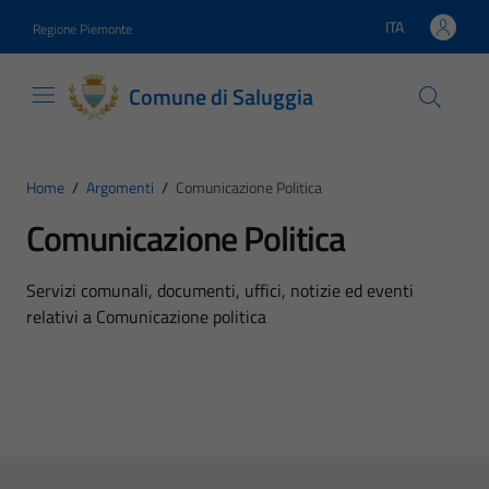
Vai ai contenuti
Vai al footer
ITA
Regione Piemonte
Lingua attiva:
Comune di Saluggia
Home
/
Argomenti
/
Comunicazione Politica
Comunicazione Politica
Dettagli dell'argomento
Servizi comunali, documenti, uffici, notizie ed eventi
relativi a Comunicazione politica