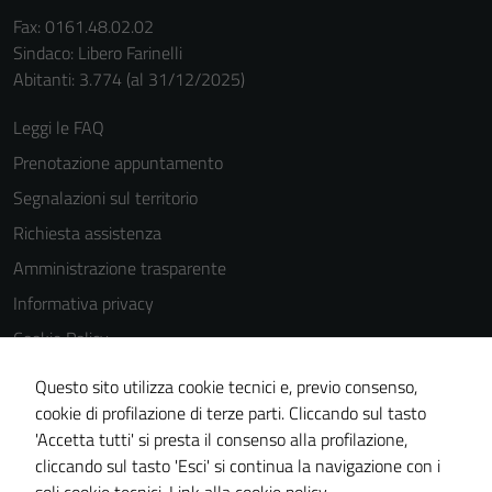
Fax: 0161.48.02.02
Sindaco: Libero Farinelli
Abitanti: 3.774 (al 31/12/2025)
Leggi le FAQ
Tecnici
Prenotazione appuntamento
Questi cookie
Segnalazioni sul territorio
sono necessari
per il
Richiesta assistenza
funzionamento
Amministrazione trasparente
del sito e non
Informativa privacy
possono
essere
Cookie Policy
disabilitati.
Note legali
Questi cookie
Questo sito utilizza cookie tecnici e, previo consenso,
Dichiarazione di accessibilità
non raccolgono
cookie di profilazione di terze parti. Cliccando sul tasto
informazioni
'Accetta tutti' si presta il consenso alla profilazione,
Piano di miglioramento del sito
personali.
cliccando sul tasto 'Esci' si continua la navigazione con i
Statistiche sito web