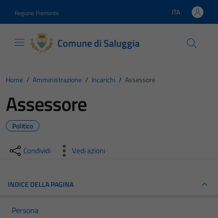
Vai ai contenuti
Vai al footer
ITA
Regione Piemonte
Lingua attiva:
Comune di Saluggia
Home
/
Amministrazione
/
Incarichi
/
Assessore
Assessore
Politico
Condividi
Vedi azioni
INDICE DELLA PAGINA
Persona