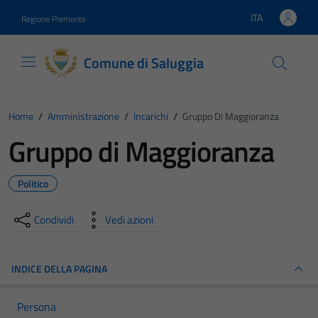
Vai ai contenuti
Vai al footer
ITA
Regione Piemonte
Lingua attiva:
Comune di Saluggia
Home
/
Amministrazione
/
Incarichi
/
Gruppo Di Maggioranza
Gruppo di Maggioranza
Politico
Condividi
Vedi azioni
INDICE DELLA PAGINA
Persona