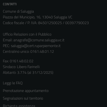
CONTATTI
Comune di Saluggia
Piazza del Municipio, 16, 13040 Saluggia VC
Codice fiscale / P. IVA: 84501250025 / 00397790023
Ufficio Relazioni con il Pubblico
Email:
anagrafe@comune.saluggia.vc.it
PEC:
saluggia@cert.ruparpiemonte.it
Centralino unico: 0161.48.01.12
Tecnici
Fax: 0161.48.02.02
Questi cookie
Sindaco: Libero Farinelli
sono necessari
Abitanti: 3.774 (al 31/12/2025)
per il
funzionamento
Leggi le FAQ
del sito e non
Prenotazione appuntamento
possono
Segnalazioni sul territorio
essere
disabilitati.
Richiesta assistenza