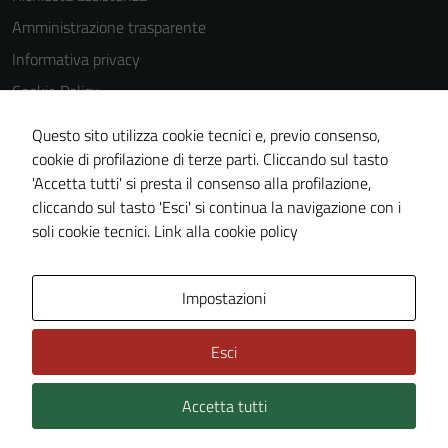
Questi cookie
Amministrazione trasparente
non raccolgono
Informativa privacy
informazioni
personali.
Cookie Policy
Note legali
Questo sito utilizza cookie tecnici e, previo consenso,
Dichiarazione di accessibilità
cookie di profilazione di terze parti. Cliccando sul tasto
'Accetta tutti' si presta il consenso alla profilazione,
Piano di miglioramento del sito
cliccando sul tasto 'Esci' si continua la navigazione con i
Statistiche sito web
soli cookie tecnici.
Link alla cookie policy
Area Privata
Impostazioni
Esci
Accetta tutti
Credits: ©
Technical Design s.r.l.