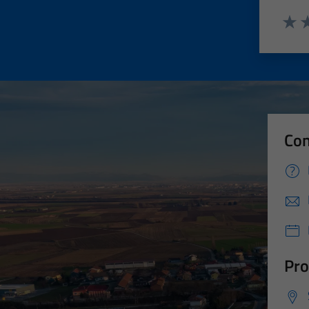
Valut
Va
Con
Pro