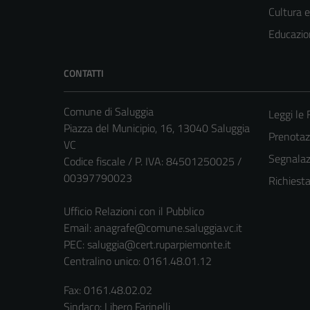
Cultura 
Educazio
CONTATTI
Comune di Saluggia
Leggi le
Piazza del Municipio, 16, 13040 Saluggia
Prenota
VC
Segnalazi
Codice fiscale / P. IVA: 84501250025 /
00397790023
Richiest
Ufficio Relazioni con il Pubblico
Email:
anagrafe@comune.saluggia.vc.it
PEC:
saluggia@cert.ruparpiemonte.it
Centralino unico: 0161.48.01.12
Fax: 0161.48.02.02
Sindaco: Libero Farinelli