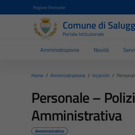
Vai ai contenuti
Vai al footer
Regione Piemonte
Comune di Salugg
Portale Istituzionale
Amministrazione
Novità
Servi
Home
/
Amministrazione
/
Incarichi
/
Personal
Personale – Poliz
Amministrativa
Amministrativo