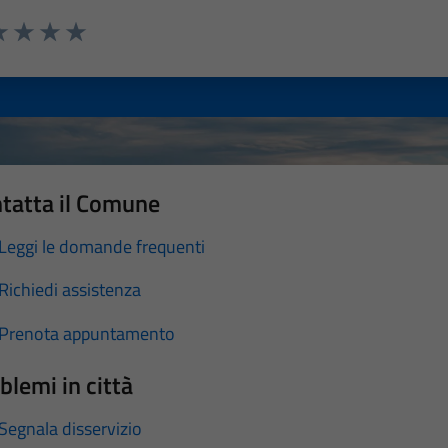
a 1 stelle su 5
luta 2 stelle su 5
Valuta 3 stelle su 5
Valuta 4 stelle su 5
Valuta 5 stelle su 5
tatta il Comune
Leggi le domande frequenti
Richiedi assistenza
Prenota appuntamento
blemi in città
Segnala disservizio