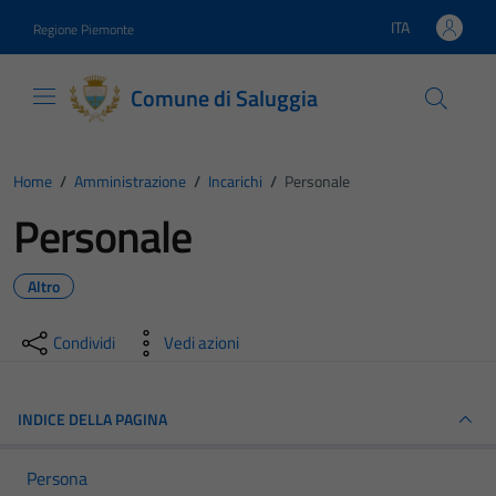
Vai ai contenuti
Vai al footer
ITA
Regione Piemonte
Lingua attiva:
Comune di Saluggia
Home
/
Amministrazione
/
Incarichi
/
Personale
Personale
Altro
Condividi
Vedi azioni
INDICE DELLA PAGINA
Persona