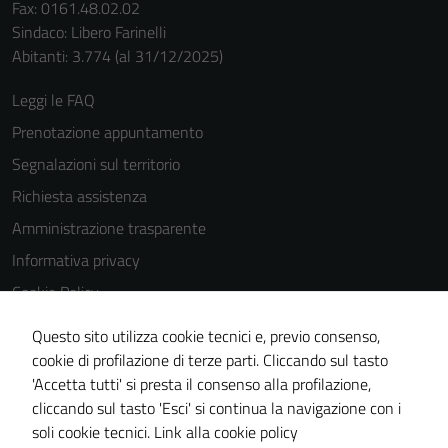
Fax: 0161.48.02.02
Sindaco: Libero Farinelli
Abitanti: 3.774 (al 31/12/2025)
Leggi le FAQ
Tecnici
Prenotazione appuntamento
Questi cookie
Segnalazioni sul territorio
sono necessari
Richiesta assistenza
per il
funzionamento
Amministrazione trasparente
del sito e non
Informativa privacy
possono
Cookie Policy
essere
disabilitati.
Note legali
Questo sito utilizza cookie tecnici e, previo consenso,
Questi cookie
Dichiarazione di accessibilità
cookie di profilazione di terze parti. Cliccando sul tasto
non raccolgono
'Accetta tutti' si presta il consenso alla profilazione,
Piano di miglioramento del sito
informazioni
cliccando sul tasto 'Esci' si continua la navigazione con i
personali.
Statistiche sito web
soli cookie tecnici.
Link alla cookie policy