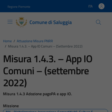
Vai ai contenuti
Vai al footer
ITA
Regione Piemonte
Lingua attiva:
Comune di Saluggia
Home
/
Attuazione Misure PNRR
/
Misura 1.4.3. – App IO Comuni – (settembre 2022)
Misura 1.4.3. – App IO
Comuni – (settembre
2022)
Misura 1.4.3 Adozione pagoPA e app IO.
Missione
M1 - Digitalizzazione, Innovazione, Competitività, Cultura E