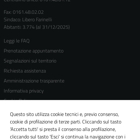
Fax: 0161.48.02.02
Sindaco: Libero Farinelli
Abitanti: 3.774 (al 31/12/2025)
Leggi le FAQ
Prenotazione appuntamento
Segnalazioni sul territorio
Richiesta assistenza
Amministrazione trasparente
Informativa privacy
Cookie Policy
Note legali
Questo sito utilizza cookie tecnici e, previo consenso,
Dichiarazione di accessibilità
cookie di profilazione di terze parti. Cliccando sul tasto
'Accetta tutti' si presta il consenso alla profilazione,
Piano di miglioramento del sito
cliccando sul tasto 'Esci' si continua la navigazione con i