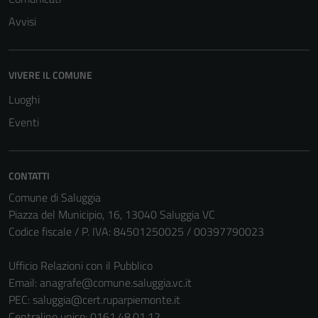
Avvisi
VIVERE IL COMUNE
Tecnici
Luoghi
Questi cookie
Eventi
sono necessari
per il
funzionamento
CONTATTI
del sito e non
Comune di Saluggia
possono
Piazza del Municipio, 16, 13040 Saluggia VC
essere
Codice fiscale / P. IVA: 84501250025 / 00397790023
disabilitati.
Questi cookie
Ufficio Relazioni con il Pubblico
non raccolgono
Email:
anagrafe@comune.saluggia.vc.it
informazioni
PEC:
saluggia@cert.ruparpiemonte.it
personali.
Centralino unico: 0161.48.01.12