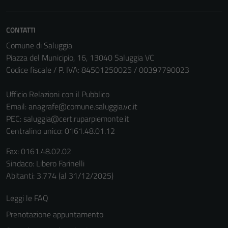
CONTATTI
Comune di Saluggia
Piazza del Municipio, 16, 13040 Saluggia VC
Codice fiscale / P. IVA: 84501250025 / 00397790023
Ufficio Relazioni con il Pubblico
Email:
anagrafe@comune.saluggia.vc.it
PEC:
saluggia@cert.ruparpiemonte.it
Centralino unico: 0161.48.01.12
Tecnici
Questi cookie
Fax: 0161.48.02.02
sono necessari
Sindaco: Libero Farinelli
per il
Abitanti: 3.774 (al 31/12/2025)
funzionamento
Leggi le FAQ
del sito e non
possono
Prenotazione appuntamento
essere