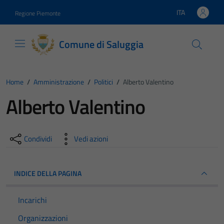
Vai ai contenuti
Vai al footer
ITA
Regione Piemonte
Lingua attiva:
Comune di Saluggia
Home
/
Amministrazione
/
Politici
/
Alberto Valentino
Alberto Valentino
Condividi
Vedi azioni
INDICE DELLA PAGINA
Incarichi
Organizzazioni