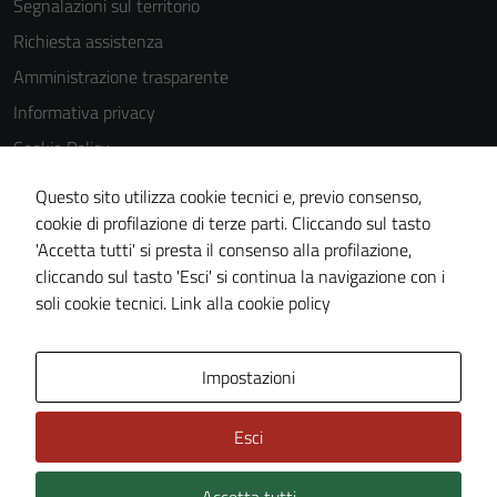
Segnalazioni sul territorio
disabilitati.
Richiesta assistenza
Questi cookie
non raccolgono
Amministrazione trasparente
informazioni
Informativa privacy
personali.
Cookie Policy
Note legali
Questo sito utilizza cookie tecnici e, previo consenso,
Dichiarazione di accessibilità
cookie di profilazione di terze parti. Cliccando sul tasto
'Accetta tutti' si presta il consenso alla profilazione,
Piano di miglioramento del sito
cliccando sul tasto 'Esci' si continua la navigazione con i
Statistiche sito web
soli cookie tecnici.
Link alla cookie policy
Area Privata
Impostazioni
Esci