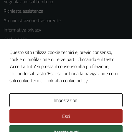
Segnalazioni sul territorio
disabilitati.
Richiesta assistenza
Questi cookie
non raccolgono
Amministrazione trasparente
informazioni
Informativa privacy
personali.
Cookie Policy
Note legali
Questo sito utilizza cookie tecnici e, previo consenso,
Dichiarazione di accessibilità
cookie di profilazione di terze parti. Cliccando sul tasto
'Accetta tutti' si presta il consenso alla profilazione,
Piano di miglioramento del sito
cliccando sul tasto 'Esci' si continua la navigazione con i
Statistiche sito web
soli cookie tecnici.
Link alla cookie policy
Area Privata
Impostazioni
Esci