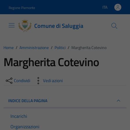
Vai ai contenuti
Vai al footer
ITA
Regione Piemonte
Lingua attiva:
Comune di Saluggia
Home
/
Amministrazione
/
Politici
/
Margherita Cotevino
Margherita Cotevino
Condividi
Vedi azioni
INDICE DELLA PAGINA
Incarichi
Organizzazioni