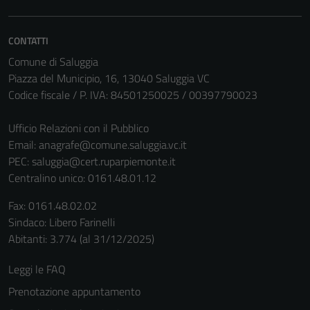
CONTATTI
Comune di Saluggia
Piazza del Municipio, 16, 13040 Saluggia VC
Codice fiscale / P. IVA: 84501250025 / 00397790023
Ufficio Relazioni con il Pubblico
Email:
anagrafe@comune.saluggia.vc.it
PEC:
saluggia@cert.ruparpiemonte.it
Centralino unico: 0161.48.01.12
Tecnici
Questi cookie
Fax: 0161.48.02.02
sono necessari
Sindaco: Libero Farinelli
per il
Abitanti: 3.774 (al 31/12/2025)
funzionamento
Leggi le FAQ
del sito e non
possono
Prenotazione appuntamento
essere