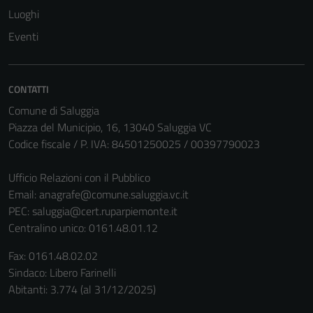
Luoghi
Eventi
CONTATTI
Comune di Saluggia
Piazza del Municipio, 16, 13040 Saluggia VC
Codice fiscale / P. IVA: 84501250025 / 00397790023
Ufficio Relazioni con il Pubblico
Email:
anagrafe@comune.saluggia.vc.it
PEC:
saluggia@cert.ruparpiemonte.it
Tecnici
Centralino unico: 0161.48.01.12
Questi cookie
sono necessari
Fax: 0161.48.02.02
per il
Sindaco: Libero Farinelli
funzionamento
Abitanti: 3.774 (al 31/12/2025)
del sito e non