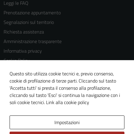
possono
Leggi le FAQ
essere
Prenotazione appuntamento
disabilitati.
Questi cookie
Segnalazioni sul territorio
non raccolgono
Richiesta assistenza
informazioni
Amministrazione trasparente
personali.
Informativa privacy
Cookie Policy
Note legali
Questo sito utilizza cookie tecnici e, previo consenso,
Dichiarazione di accessibilità
cookie di profilazione di terze parti. Cliccando sul tasto
'Accetta tutti' si presta il consenso alla profilazione,
Piano di miglioramento del sito
cliccando sul tasto 'Esci' si continua la navigazione con i
Statistiche sito web
soli cookie tecnici.
Link alla cookie policy
Area Privata
Impostazioni