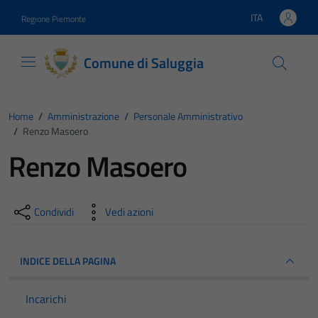
Vai ai contenuti
Vai al footer
ITA
Regione Piemonte
Lingua attiva:
Comune di Saluggia
Home
/
Amministrazione
/
Personale Amministrativo
/
Renzo Masoero
Renzo Masoero
Condividi
Vedi azioni
INDICE DELLA PAGINA
Incarichi