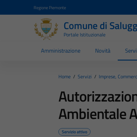
Vai ai contenuti
Vai al footer
Regione Piemonte
Comune di Salugg
Portale Istituzionale
Amministrazione
Novità
Servi
Home
/
Servizi
/
Imprese, Commerc
Autorizzazio
Ambientale 
Servizio attivo