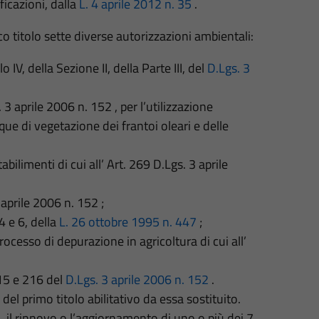
ficazioni, dalla
L. 4 aprile 2012 n. 35
.
o titolo sette diverse autorizzazioni ambientali:
o IV, della Sezione II, della Parte III, del
D.Lgs. 3
3 aprile 2006 n. 152 , per l’utilizzazione
ue di vegetazione dei frantoi oleari e delle
bilimenti di cui all’ Art. 269 D.Lgs. 3 aprile
 aprile 2006 n. 152 ;
4 e 6, della
L. 26 ottobre 1995 n. 447
;
rocesso di depurazione in agricoltura di cui all’
215 e 216 del
D.Lgs. 3 aprile 2006 n. 152
.
el primo titolo abilitativo da essa sostituito.
, il rinnovo o l’aggiornamento di uno o più dei 7