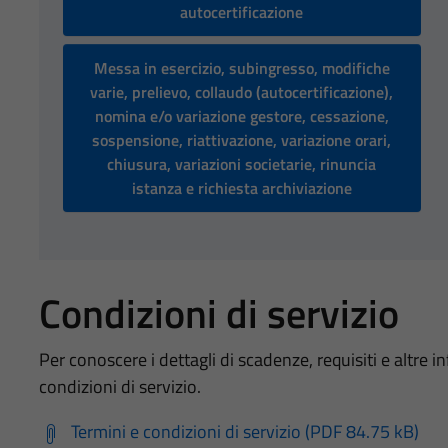
autocertificazione
Messa in esercizio, subingresso, modifiche
varie, prelievo, collaudo (autocertificazione),
nomina e/o variazione gestore, cessazione,
sospensione, riattivazione, variazione orari,
chiusura, variazioni societarie, rinuncia
istanza e richiesta archiviazione
Condizioni di servizio
Per conoscere i dettagli di scadenze, requisiti e altre in
condizioni di servizio.
Termini e condizioni di servizio (PDF 84.75 kB)