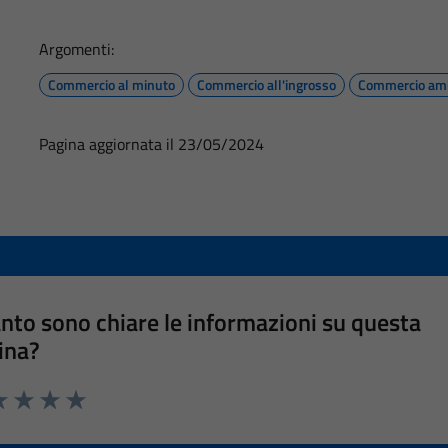
Argomenti:
Commercio al minuto
Commercio all'ingrosso
Commercio am
Pagina aggiornata il 23/05/2024
nto sono chiare le informazioni su questa
ina?
a 1 stelle su 5
luta 2 stelle su 5
Valuta 3 stelle su 5
Valuta 4 stelle su 5
Valuta 5 stelle su 5