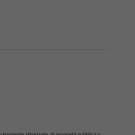
uatamente attrezzate, di proprietà pubblica o