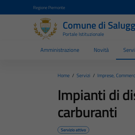
Vai ai contenuti
Vai al footer
Regione Piemonte
Comune di Salugg
Portale Istituzionale
Amministrazione
Novità
Servi
Home
/
Servizi
/
Imprese, Commerc
Impianti di d
carburanti
Servizio attivo