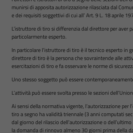
munirsi di apposita autorizzazione rilasciata dal Comu
e dei requisiti soggettivi di cui all’ Art. 9 L. 18 aprile 19
L’istruttore di tiro si differenzia dal direttore per aver 
particolarmente esperto.
In particolare l’istruttore di tiro è il tecnico esperto in 
direttore di tiro è la persona che sovraintende alle att
esercitazioni di tiro e fa osservare le norme di sicurez
Uno stesso soggetto può essere contemporaneamente i
L’attività può essere svolta presso le sezioni dell’Unio
Ai sensi della normativa vigente, l’autorizzazione per l’es
tiro a segno ha validità triennale (3 anni computati 
dal giorno del rilascio dell’autorizzazione o dell’ulti
la domanda di rinnovo almeno 30 giorni prima della d