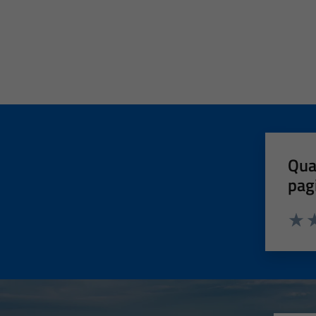
Qua
pag
Valut
Va