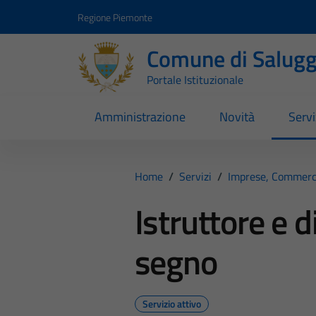
Vai ai contenuti
Vai al footer
Regione Piemonte
Comune di Salugg
Portale Istituzionale
Amministrazione
Novità
Servi
Home
/
Servizi
/
Imprese, Commerc
Istruttore e di
segno
Servizio attivo