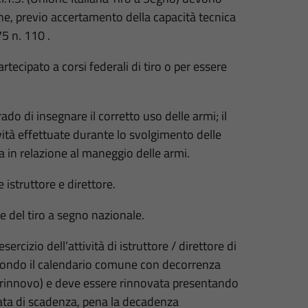
ne, previo accertamento della capacità tecnica
75 n. 110 .
partecipato a corsi federali di tiro o per essere
grado di insegnare il corretto uso delle armi; il
ività effettuate durante lo svolgimento delle
za in relazione al maneggio delle armi.
struttore e direttore.
ne del tiro a segno nazionale.
ercizio dell’attività di istruttore / direttore di
secondo il calendario comune con decorrenza
mo rinnovo) e deve essere rinnovata presentando
ata di scadenza, pena la decadenza