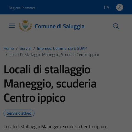
Vai ai contenuti
Vai al footer
ITA
Regione Piemonte
Lingua attiva:
Comune di Saluggia
Home
/
Servizi
/
Imprese, Commercio E SUAP
/
Locali Di Stallaggio Maneggio, Scuderia Centro Ippico
Locali di stallaggio
Maneggio, scuderia
Centro ippico
Servizio attivo
Locali di stallaggio Maneggio, scuderia Centro ippico