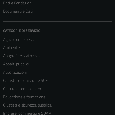
Enti e Fondazioni
Documenti e Dati
Tecnici
Questi cookie
sono necessari
CATEGORIE DI SERVIZIO
per il
Agricoltura e pesca
funzionamento
Ambiente
del sito e non
possono
Anagrafe e stato civile
essere
Appalti pubblici
disabilitati.
Autorizzazioni
Questi cookie
non raccolgono
Catasto, urbanistica e SUE
informazioni
Cultura e tempo libero
personali.
Educazione e formazione
Giustizia e sicurezza pubblica
Imprese, commercio e SUAP