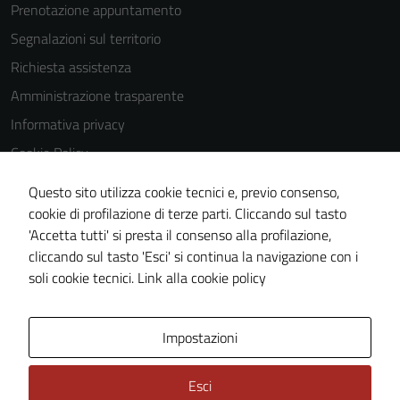
Prenotazione appuntamento
Segnalazioni sul territorio
Richiesta assistenza
Amministrazione trasparente
Informativa privacy
Cookie Policy
Note legali
Questo sito utilizza cookie tecnici e, previo consenso,
Dichiarazione di accessibilità
cookie di profilazione di terze parti. Cliccando sul tasto
'Accetta tutti' si presta il consenso alla profilazione,
Piano di miglioramento del sito
cliccando sul tasto 'Esci' si continua la navigazione con i
Statistiche sito web
soli cookie tecnici.
Link alla cookie policy
Area Privata
Impostazioni
Esci