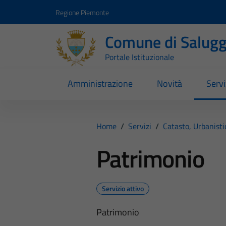
Vai ai contenuti
Vai al footer
Regione Piemonte
Comune di Salugg
Portale Istituzionale
Amministrazione
Novità
Servi
Home
/
Servizi
/
Catasto, Urbanist
Patrimonio
Servizio attivo
Patrimonio