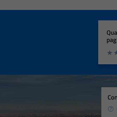
Qua
pag
Valut
Va
Con