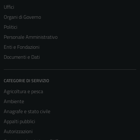
funzionamento
Uffici
del sito e non
Organi di Governo
possono
essere
Politici
disabilitati.
Personale Amministrativo
Questi cookie
Enti e Fondazioni
non raccolgono
informazioni
Documenti e Dati
personali.
CATEGORIE DI SERVIZIO
Agricoltura e pesca
Ambiente
Anagrafe e stato civile
Appalti pubblici
Autorizzazioni