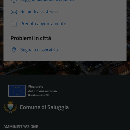
Richiedi assistenza
Prenota appuntamento
Problemi in città
Segnala disservizio
Tecnici
Comune di Saluggia
Questi cookie
sono necessari
per il
AMMINISTRAZIONE