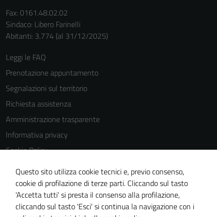
Fax: 0161.48.02.02
Sindaco: Libero Farinelli
Abitanti: 3.774 (al 31/12/2025)
Leggi le FAQ
Prenotazione appuntamento
Segnalazioni sul territorio
Richiesta assistenza
Amministrazione trasparente
Informativa privacy
Cookie Policy
Note legali
Questo sito utilizza cookie tecnici e, previo consenso,
Dichiarazione di accessibilità
cookie di profilazione di terze parti. Cliccando sul tasto
'Accetta tutti' si presta il consenso alla profilazione,
Piano di miglioramento del sito
cliccando sul tasto 'Esci' si continua la navigazione con i
Statistiche sito web