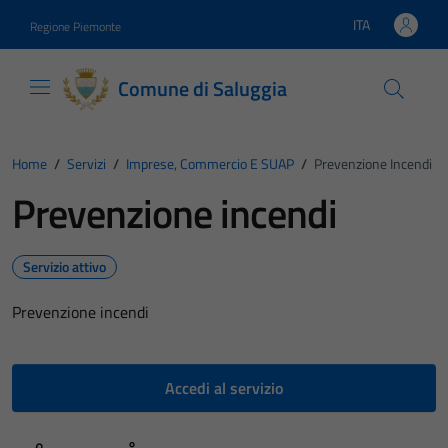
Vai ai contenuti
Vai al footer
ITA
Regione Piemonte
Lingua attiva:
Comune di Saluggia
Home
/
Servizi
/
Imprese, Commercio E SUAP
/
Prevenzione Incendi
Prevenzione incendi
Servizio attivo
Prevenzione incendi
Accedi al servizio