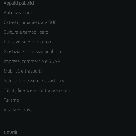
Appalti pubblici
per il
Autorizzazioni
funzionamento
del sito e non
Catasto, urbanistica e SUE
possono
Cultura e tempo libero
essere
Educazione e formazione
disabilitati.
Questi cookie
Giustizia e sicurezza pubblica
non raccolgono
Imprese, commercio e SUAP
informazioni
Mobilità e trasporti
personali.
Salute, benessere e assistenza
Tributi, finanze e contravvenzioni
Turismo
Vita lavorativa
NOVITÀ