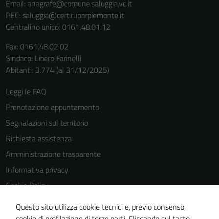
Email:
anagrafe@comune.saluggia.vc.it
PEC:
saluggia@cert.ruparpiemonte.it
Centralino unico: 0161.48.01.12
Fax: 0161.48.02.02
Sindaco: Libero Farinelli
Abitanti: 3.774 (al 31/12/2025)
Leggi le FAQ
Prenotazione appuntamento
Segnalazioni sul territorio
Richiesta assistenza
Amministrazione trasparente
Informativa privacy
Cookie Policy
Note legali
Questo sito utilizza cookie tecnici e, previo consenso,
Dichiarazione di accessibilità
cookie di profilazione di terze parti. Cliccando sul tasto