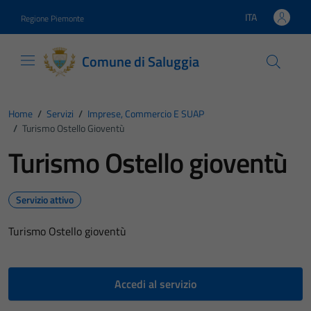
Vai ai contenuti
Vai al footer
ITA
Regione Piemonte
Lingua attiva:
Comune di Saluggia
Home
/
Servizi
/
Imprese, Commercio E SUAP
/
Turismo Ostello Gioventù
Turismo Ostello gioventù
Servizio attivo
Turismo Ostello gioventù
Accedi al servizio