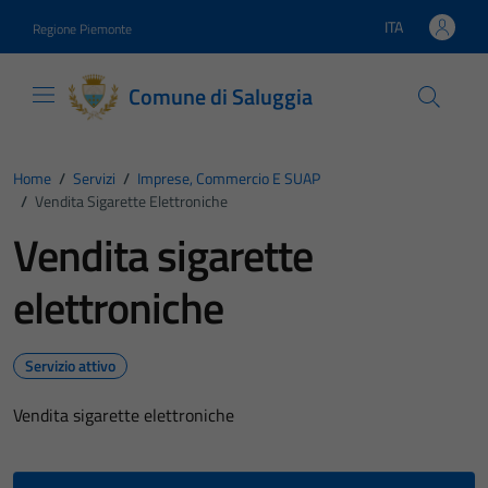
Vai ai contenuti
Vai al footer
ITA
Regione Piemonte
Lingua attiva:
Comune di Saluggia
Home
/
Servizi
/
Imprese, Commercio E SUAP
/
Vendita Sigarette Elettroniche
Vendita sigarette
elettroniche
Servizio attivo
Vendita sigarette elettroniche