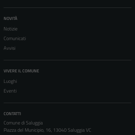
NOVITÀ
Notizie
Comunicati
Avvisi
Tecnici
Questi cookie
VIVERE IL COMUNE
sono necessari
Luoghi
per il
Eventi
funzionamento
del sito e non
possono
essere
CONTATTI
disabilitati.
Comune di Saluggia
Questi cookie
Piazza del Municipio, 16, 13040 Saluggia VC
non raccolgono