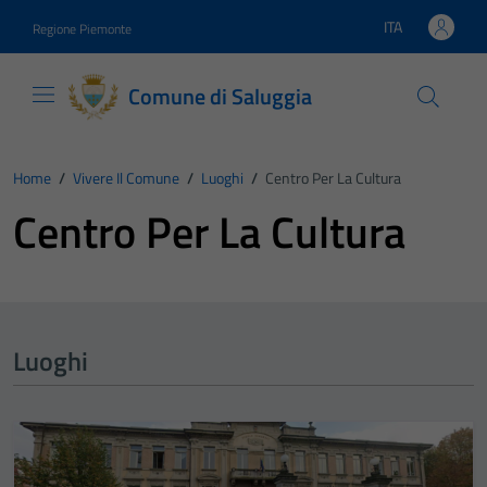
Vai ai contenuti
Vai al footer
ITA
Regione Piemonte
Lingua attiva:
Comune di Saluggia
Home
/
Vivere Il Comune
/
Luoghi
/
Centro Per La Cultura
Centro Per La Cultura
Luoghi