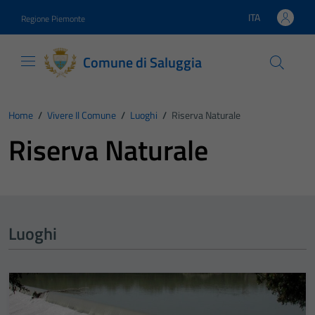
Vai ai contenuti
Vai al footer
ITA
Regione Piemonte
Lingua attiva:
Comune di Saluggia
Home
/
Vivere Il Comune
/
Luoghi
/
Riserva Naturale
Riserva Naturale
Luoghi