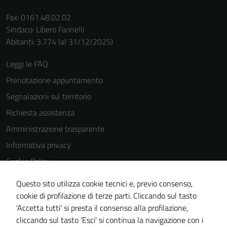
Fax: 0161.48.02.02
Sindaco: Libero Farinelli
Abitanti: 3.774 (al 31/12/2025)
Leggi le FAQ
Prenotazione appuntamento
Segnalazioni sul territorio
Richiesta assistenza
Amministrazione trasparente
Informativa privacy
Cookie Policy
Note legali
Tecnici
Questo sito utilizza cookie tecnici e, previo consenso,
Dichiarazione di accessibilità
cookie di profilazione di terze parti. Cliccando sul tasto
Questi cookie
'Accetta tutti' si presta il consenso alla profilazione,
sono necessari
Piano di miglioramento del sito
cliccando sul tasto 'Esci' si continua la navigazione con i
per il
Statistiche sito web