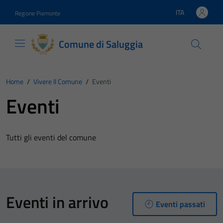
Vai ai contenuti
Vai al footer
ITA
Regione Piemonte
Lingua attiva:
Comune di Saluggia
Home
/
Vivere Il Comune
/
Eventi
Eventi
Tutti gli eventi del comune
Eventi in arrivo
Eventi passati