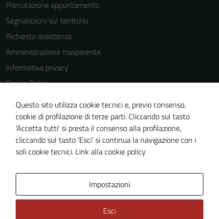
Prenotazione appuntamento
Segnalazioni sul territorio
Richiesta assistenza
Amministrazione trasparente
Informativa privacy
Cookie Policy
Note legali
Questo sito utilizza cookie tecnici e, previo consenso,
Dichiarazione di accessibilità
cookie di profilazione di terze parti. Cliccando sul tasto
'Accetta tutti' si presta il consenso alla profilazione,
Piano di miglioramento del sito
cliccando sul tasto 'Esci' si continua la navigazione con i
Statistiche sito web
soli cookie tecnici.
Link alla cookie policy
Area Privata
Impostazioni
Esci