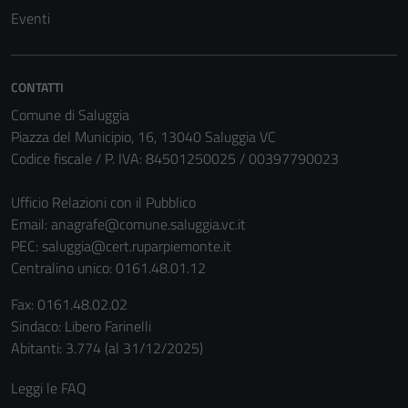
essere
Eventi
disabilitati.
Questi cookie
non raccolgono
CONTATTI
informazioni
Comune di Saluggia
personali.
Piazza del Municipio, 16, 13040 Saluggia VC
Codice fiscale / P. IVA: 84501250025 / 00397790023
Ufficio Relazioni con il Pubblico
Email:
anagrafe@comune.saluggia.vc.it
PEC:
saluggia@cert.ruparpiemonte.it
Centralino unico: 0161.48.01.12
Fax: 0161.48.02.02
Sindaco: Libero Farinelli
Abitanti: 3.774 (al 31/12/2025)
Leggi le FAQ