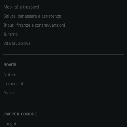
Mobilità e trasporti
Salute, benessere e assistenza
Tributi, finanze e contravvenzioni
Turismo
Vita lavorativa
NOVITÀ
Notizie
Tecnici
Comunicati
Questi cookie
Avvisi
sono necessari
per il
funzionamento
VIVERE IL COMUNE
del sito e non
possono
Luoghi