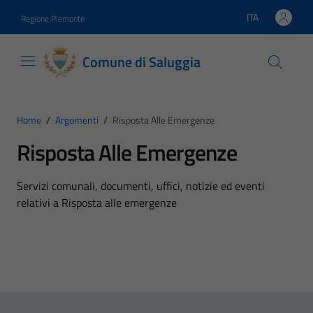
Vai ai contenuti
Vai al footer
ITA
Regione Piemonte
Lingua attiva:
Comune di Saluggia
Home
/
Argomenti
/
Risposta Alle Emergenze
Risposta Alle Emergenze
Dettagli dell'argomento
Servizi comunali, documenti, uffici, notizie ed eventi
relativi a Risposta alle emergenze