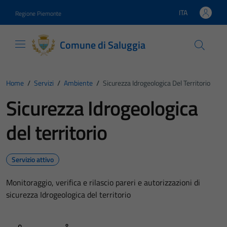
Vai ai contenuti
Vai al footer
ITA
Regione Piemonte
Lingua attiva:
Comune di Saluggia
Home
/
Servizi
/
Ambiente
/
Sicurezza Idrogeologica Del Territorio
Sicurezza Idrogeologica
del territorio
Servizio attivo
Monitoraggio, verifica e rilascio pareri e autorizzazioni di
sicurezza Idrogeologica del territorio