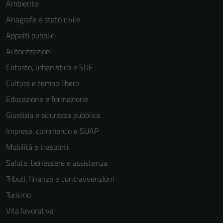
Ambiente
sono necessari
Anagrafe e stato civile
per il
Appalti pubblici
funzionamento
del sito e non
Autorizzazioni
possono
Catasto, urbanistica e SUE
essere
Cultura e tempo libero
disabilitati.
Questi cookie
Educazione e formazione
non raccolgono
Giustizia e sicurezza pubblica
informazioni
Imprese, commercio e SUAP
personali.
Mobilità e trasporti
Salute, benessere e assistenza
Tributi, finanze e contravvenzioni
Turismo
Vita lavorativa