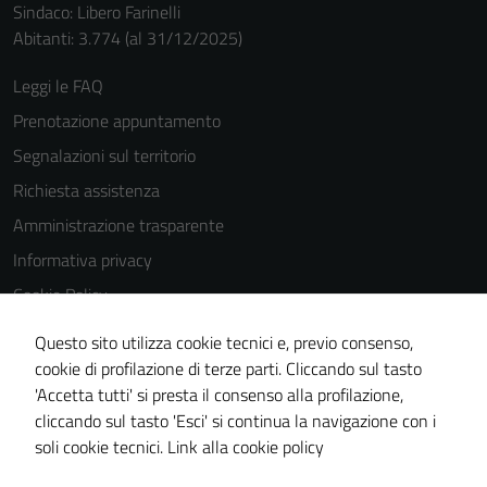
Sindaco: Libero Farinelli
Abitanti: 3.774 (al 31/12/2025)
Leggi le FAQ
Prenotazione appuntamento
Segnalazioni sul territorio
Richiesta assistenza
Amministrazione trasparente
Informativa privacy
Cookie Policy
Note legali
Questo sito utilizza cookie tecnici e, previo consenso,
Dichiarazione di accessibilità
cookie di profilazione di terze parti. Cliccando sul tasto
'Accetta tutti' si presta il consenso alla profilazione,
Piano di miglioramento del sito
cliccando sul tasto 'Esci' si continua la navigazione con i
Statistiche sito web
soli cookie tecnici.
Link alla cookie policy