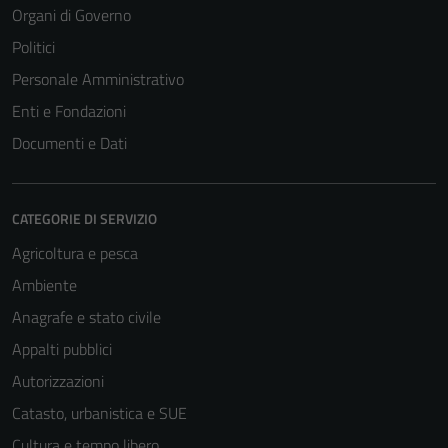
del sito e non
Organi di Governo
possono
Politici
essere
Personale Amministrativo
disabilitati.
Questi cookie
Enti e Fondazioni
non raccolgono
Documenti e Dati
informazioni
personali.
CATEGORIE DI SERVIZIO
Agricoltura e pesca
Ambiente
Anagrafe e stato civile
Appalti pubblici
Autorizzazioni
Catasto, urbanistica e SUE
Cultura e tempo libero