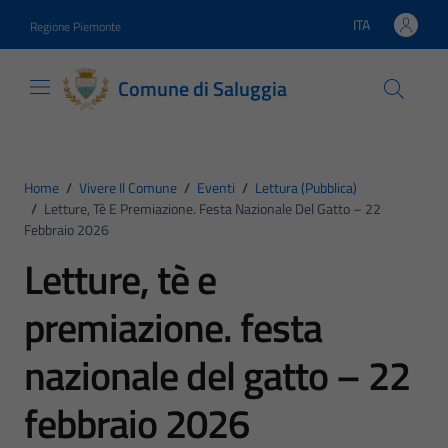
Vai ai contenuti
Vai al footer
ITA
Regione Piemonte
Lingua attiva:
Comune di Saluggia
Home
/
Vivere Il Comune
/
Eventi
/
Lettura (pubblica)
/
Letture, Tè E Premiazione. Festa Nazionale Del Gatto – 22
Febbraio 2026
Letture, tè e
premiazione. festa
nazionale del gatto – 22
febbraio 2026