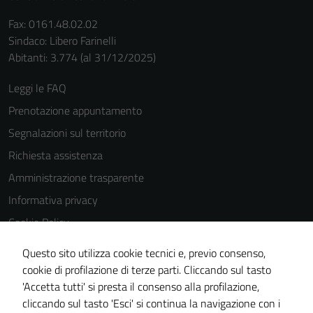
Fax: 0161.48.02.02
Sindaco: Libero Farinelli
Abitanti: 3.774 (al 31/12/2025)
Leggi le FAQ
Prenotazione appuntamento
Segnalazioni sul territorio
Richiesta assistenza
Amministrazione trasparente
Informativa privacy
Cookie Policy
Note legali
Questo sito utilizza cookie tecnici e, previo consenso,
Dichiarazione di accessibilità
cookie di profilazione di terze parti. Cliccando sul tasto
'Accetta tutti' si presta il consenso alla profilazione,
Piano di miglioramento del sito
cliccando sul tasto 'Esci' si continua la navigazione con i
Statistiche sito web