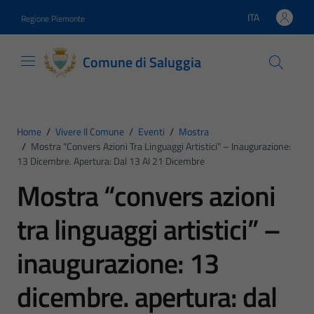
Vai ai contenuti
Vai al footer
ITA
Regione Piemonte
Lingua attiva:
Comune di Saluggia
Home
/
Vivere Il Comune
/
Eventi
/
Mostra
/
Mostra “convers Azioni Tra Linguaggi Artistici” – Inaugurazione:
13 Dicembre. Apertura: Dal 13 Al 21 Dicembre
Mostra “convers azioni
tra linguaggi artistici” –
inaugurazione: 13
dicembre. apertura: dal