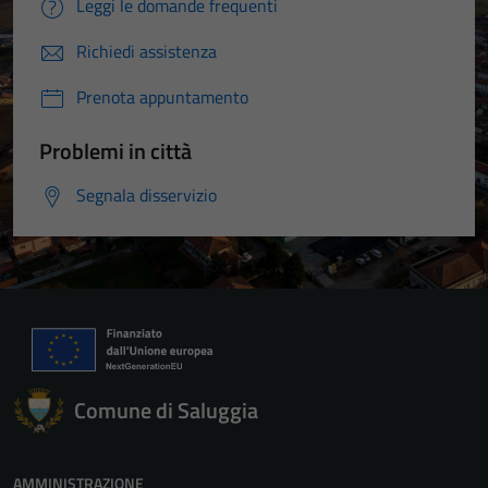
Leggi le domande frequenti
Richiedi assistenza
Prenota appuntamento
Problemi in città
Segnala disservizio
Tecnici
Comune di Saluggia
Questi cookie
sono necessari
per il
AMMINISTRAZIONE