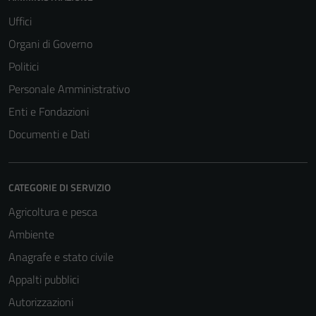
funzionamento
Uffici
del sito e non
possono
Organi di Governo
essere
Politici
disabilitati.
Personale Amministrativo
Questi cookie
non raccolgono
Enti e Fondazioni
informazioni
Documenti e Dati
personali.
CATEGORIE DI SERVIZIO
Agricoltura e pesca
Ambiente
Anagrafe e stato civile
Appalti pubblici
Autorizzazioni