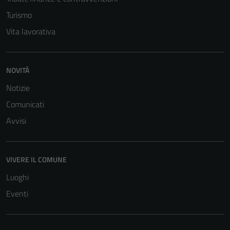
Tecnici
Turismo
Questi cookie
Vita lavorativa
sono necessari
per il
funzionamento
NOVITÀ
del sito e non
possono
Notizie
essere
Comunicati
disabilitati.
Avvisi
Questi cookie
non raccolgono
informazioni
personali.
VIVERE IL COMUNE
Luoghi
Eventi