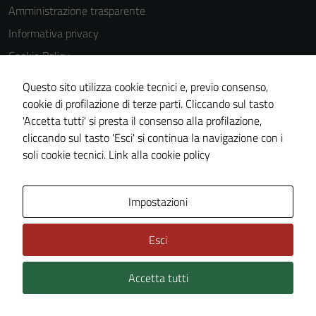
Amministrazione trasparente
Informativa privacy
Cookie Policy
Note legali
Questo sito utilizza cookie tecnici e, previo consenso,
Dichiarazione di accessibilità
cookie di profilazione di terze parti. Cliccando sul tasto
'Accetta tutti' si presta il consenso alla profilazione,
Piano di miglioramento del sito
cliccando sul tasto 'Esci' si continua la navigazione con i
Statistiche sito web
soli cookie tecnici.
Link alla cookie policy
Area Privata
Impostazioni
Esci
Accetta tutti
Credits: ©
Technical Design s.r.l.