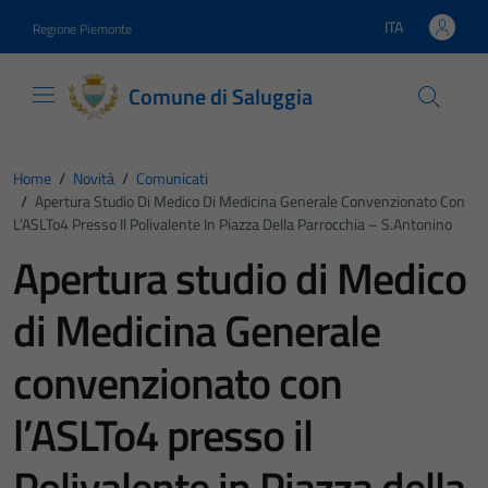
Vai ai contenuti
Vai al footer
ITA
Regione Piemonte
Lingua attiva:
Comune di Saluggia
Home
/
Novità
/
Comunicati
/
Apertura Studio Di Medico Di Medicina Generale Convenzionato Con
L’ASLTo4 Presso Il Polivalente In Piazza Della Parrocchia – S.Antonino
Apertura studio di Medico
di Medicina Generale
convenzionato con
l’ASLTo4 presso il
Polivalente in Piazza della