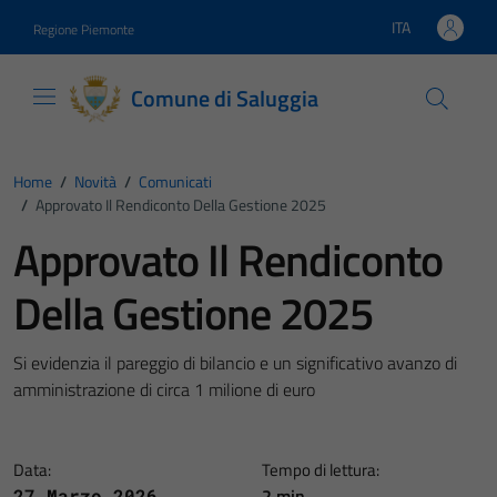
Vai ai contenuti
Vai al footer
ITA
Regione Piemonte
Lingua attiva:
Comune di Saluggia
Home
/
Novità
/
Comunicati
/
Approvato Il Rendiconto Della Gestione 2025
Approvato Il Rendiconto
Della Gestione 2025
Si evidenzia il pareggio di bilancio e un significativo avanzo di
amministrazione di circa 1 milione di euro
Data:
Tempo di lettura:
2 min
27 Marzo 2026