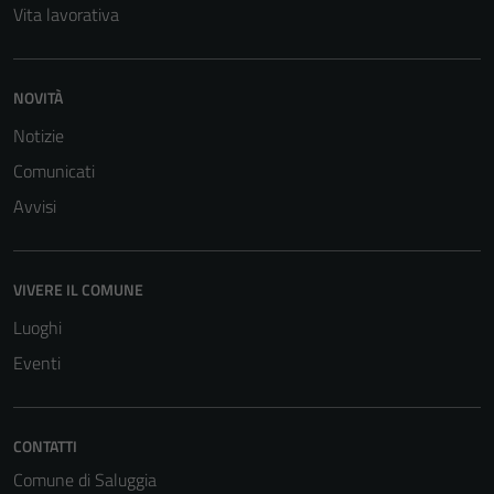
Vita lavorativa
Questi cookie
sono necessari
per il
NOVITÀ
funzionamento
del sito e non
Notizie
possono
Comunicati
essere
Avvisi
disabilitati.
Questi cookie
non raccolgono
informazioni
VIVERE IL COMUNE
personali.
Luoghi
Eventi
CONTATTI
Comune di Saluggia