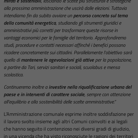
mirati e sostenibili
, lasciando le scelte più strutturali e strategiche
alla prossima amministrazione che uscirà dalle elezioni. Tuttavia
intendiamo fin da subito avviare un
percorso concreto sul tema
della comunità energetica
, studiando gli strumenti giuridici e
amministrativi più corretti per trasformare queste risorse in
vantaggi economici per le famiglie del territorio. Approfondiremo
studi, procedure e contatti necessari affinché i benefici possano
ricadere concretamente sui cittadini. Parallelamente l’obiettivo sarà
quello di
mantenere le agevolazioni già attive
per la popolazione,
a partire da Tari, servizi sanitari e sociali, scuolabus e mensa
scolastica.
Continueremo inoltre a
investire nella riqualificazione urbana del
paese e in interventi di carattere sociale
, sempre con attenzione
all’equilibrio e alla sostenibilità delle scelte amministrative.”
L’Amministrazione comunale esprime inoltre soddisfazione per
il lavoro svolto insieme agli altri Comuni coinvolti e ai legali
che hanno seguito il contenzioso nei diversi gradi di giudizio,
in una vicenda che ha visto riconosciute le ragioni dei territori