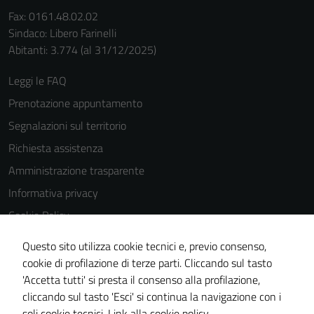
Fax: 0161.48.02.02
Sindaco: Libero Farinelli
Abitanti: 3.774 (al 31/12/2025)
Leggi le FAQ
Prenotazione appuntamento
Segnalazioni sul territorio
Richiesta assistenza
Amministrazione trasparente
Informativa privacy
Cookie Policy
Note legali
Questo sito utilizza cookie tecnici e, previo consenso,
Dichiarazione di accessibilità
cookie di profilazione di terze parti. Cliccando sul tasto
'Accetta tutti' si presta il consenso alla profilazione,
Piano di miglioramento del sito
cliccando sul tasto 'Esci' si continua la navigazione con i
Statistiche sito web
soli cookie tecnici.
Link alla cookie policy