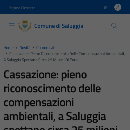
Vai ai contenuti
Vai al footer
ITA
Regione Piemonte
Lingua attiva:
Comune di Saluggia
Home
/
Novità
/
Comunicati
/
Cassazione: Pieno Riconoscimento Delle Compensazioni Ambientali,
A Saluggia Spettano Circa 25 Milioni Di Euro
Cassazione: pieno
riconoscimento delle
compensazioni
ambientali, a Saluggia
spettano circa 25 milioni