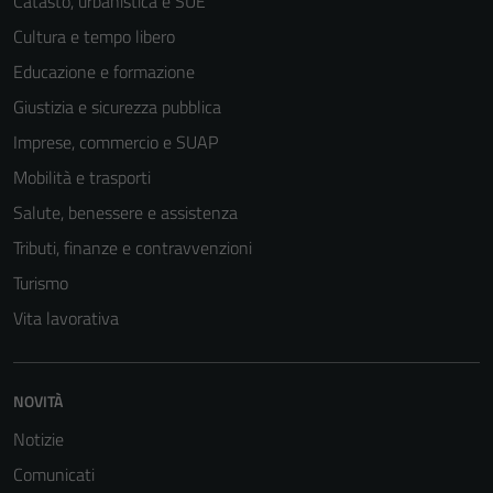
Catasto, urbanistica e SUE
Cultura e tempo libero
Educazione e formazione
Giustizia e sicurezza pubblica
Imprese, commercio e SUAP
Tecnici
Questi cookie
Mobilità e trasporti
sono necessari
Salute, benessere e assistenza
per il
Tributi, finanze e contravvenzioni
funzionamento
del sito e non
Turismo
possono
Vita lavorativa
essere
disabilitati.
Questi cookie
NOVITÀ
non raccolgono
informazioni
Notizie
personali.
Comunicati