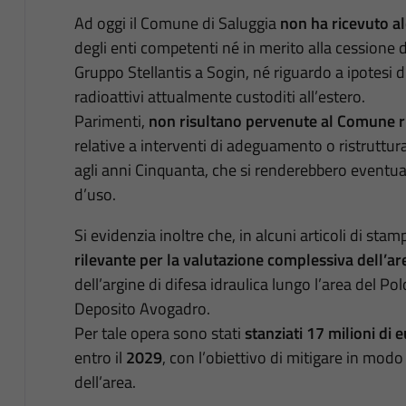
Ad oggi il Comune di Saluggia
non ha ricevuto a
degli enti competenti né in merito alla cessione
Gruppo Stellantis a Sogin, né riguardo a ipotesi di 
radioattivi attualmente custoditi all’estero.
Parimenti,
non risultano pervenute al Comune ric
relative a interventi di adeguamento o ristrutturaz
agli anni Cinquanta, che si renderebbero eventu
d’uso.
Si evidenzia inoltre che, in alcuni articoli di stam
rilevante per la valutazione complessiva dell’ar
dell’argine di difesa idraulica lungo l’area del Po
Deposito Avogadro.
Per tale opera sono stati
stanziati 17 milioni di 
entro il
2029
, con l’obiettivo di mitigare in modo 
dell’area.