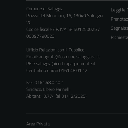
Comune di Saluggia
Leggi le
Piazza del Municipio, 16, 13040 Saluggia
Prenota
VC
Segnalazi
Codice fiscale / P. IVA: 84501250025 /
00397790023
Richiest
Ufficio Relazioni con il Pubblico
Email:
anagrafe@comune.saluggia.vc.it
PEC:
saluggia@cert.ruparpiemonte.it
Centralino unico: 0161.48.01.12
Fax: 0161.48.02.02
Sindaco: Libero Farinelli
Abitanti: 3.774 (al 31/12/2025)
Area Privata