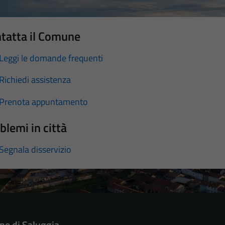
tatta il Comune
Leggi le domande frequenti
Richiedi assistenza
Prenota appuntamento
blemi in città
Segnala disservizio
e di Saluggia