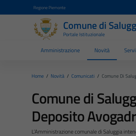
Vai ai contenuti
Vai al footer
Regione Piemonte
Comune di Salugg
Portale Istituzionale
Amministrazione
Novità
Servi
Home
/
Novità
/
Comunicati
/
Comune Di Salug
Comune di Saluggi
Deposito Avogad
L’Amministrazione comunale di Saluggia intend