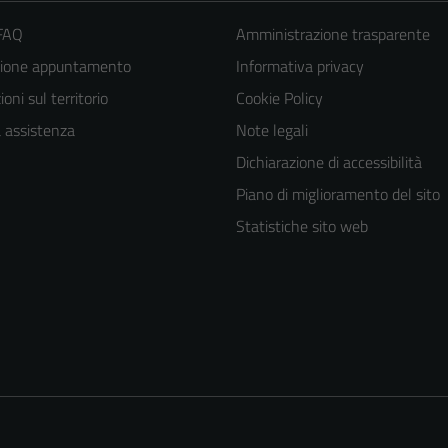
 FAQ
Amministrazione trasparente
zione appuntamento
Informativa privacy
oni sul territorio
Cookie Policy
a assistenza
Note legali
Dichiarazione di accessibilità
Piano di miglioramento del sito
Statistiche sito web
Tecnici
Questi cookie
sono necessari
per il
funzionamento
del sito e non
possono
essere