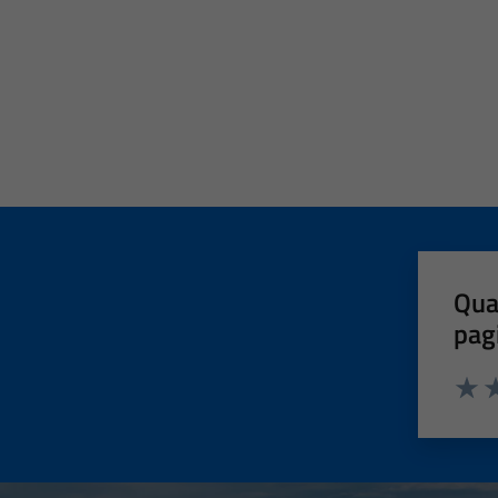
Qua
pag
Valut
Va