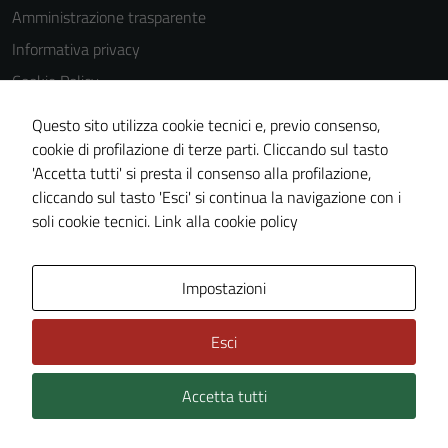
Amministrazione trasparente
Informativa privacy
Cookie Policy
Note legali
Questo sito utilizza cookie tecnici e, previo consenso,
Dichiarazione di accessibilità
cookie di profilazione di terze parti. Cliccando sul tasto
'Accetta tutti' si presta il consenso alla profilazione,
Piano di miglioramento del sito
cliccando sul tasto 'Esci' si continua la navigazione con i
Statistiche sito web
soli cookie tecnici.
Link alla cookie policy
Area Privata
Impostazioni
Esci
Accetta tutti
Credits: ©
Technical Design s.r.l.