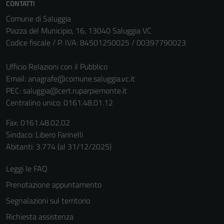
CONTATTI
Tecnici
Comune di Saluggia
Questi cookie
Piazza del Municipio, 16, 13040 Saluggia VC
sono necessari
Codice fiscale / P. IVA: 84501250025 / 00397790023
per il
funzionamento
Ufficio Relazioni con il Pubblico
del sito e non
Email:
anagrafe@comune.saluggia.vc.it
possono
PEC:
saluggia@cert.ruparpiemonte.it
essere
Centralino unico: 0161.48.01.12
disabilitati.
Questi cookie
Fax: 0161.48.02.02
non raccolgono
Sindaco: Libero Farinelli
informazioni
Abitanti: 3.774 (al 31/12/2025)
personali.
Leggi le FAQ
Prenotazione appuntamento
Segnalazioni sul territorio
Richiesta assistenza