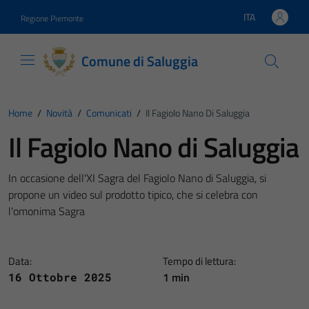
Vai ai contenuti
Vai al footer
ITA
Regione Piemonte
Lingua attiva:
Comune di Saluggia
Home
/
Novità
/
Comunicati
/
Il Fagiolo Nano Di Saluggia
Il Fagiolo Nano di Saluggia
In occasione dell'XI Sagra del Fagiolo Nano di Saluggia, si
propone un video sul prodotto tipico, che si celebra con
l'omonima Sagra
Data:
Tempo di lettura:
1 min
16 Ottobre 2025