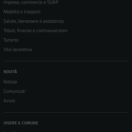
Imprese, commercio e SUAP
Mobilità e trasporti
Tecnici
Salute, benessere e assistenza
Questi cookie
Tributi, finanze e contravvenzioni
sono necessari
Turismo
per il
Vita lavorativa
funzionamento
del sito e non
possono
essere
NOVITÀ
disabilitati.
Notizie
Questi cookie
Comunicati
non raccolgono
informazioni
Avvisi
personali.
VIVERE IL COMUNE