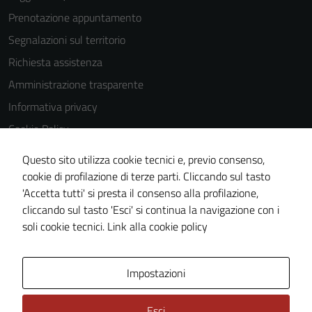
Prenotazione appuntamento
Segnalazioni sul territorio
Richiesta assistenza
Amministrazione trasparente
Informativa privacy
Cookie Policy
Note legali
Questo sito utilizza cookie tecnici e, previo consenso,
Dichiarazione di accessibilità
cookie di profilazione di terze parti. Cliccando sul tasto
'Accetta tutti' si presta il consenso alla profilazione,
Piano di miglioramento del sito
cliccando sul tasto 'Esci' si continua la navigazione con i
Statistiche sito web
soli cookie tecnici.
Link alla cookie policy
Area Privata
Impostazioni
Esci