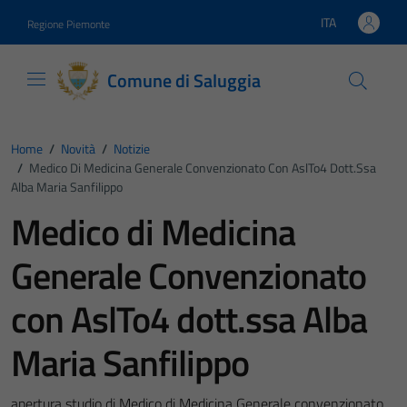
Vai ai contenuti
Vai al footer
ITA
Regione Piemonte
Lingua attiva:
Comune di Saluggia
Home
/
Novità
/
Notizie
/
Medico Di Medicina Generale Convenzionato Con AslTo4 Dott.ssa
Alba Maria Sanfilippo
Medico di Medicina
Generale Convenzionato
con AslTo4 dott.ssa Alba
Maria Sanfilippo
apertura studio di Medico di Medicina Generale convenzionato