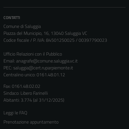
Tecnici
CONTATTI
Questi cookie
Comune di Saluggia
sono necessari
Piazza del Municipio, 16, 13040 Saluggia VC
per il
Codice fiscale / P. IVA: 84501250025 / 00397790023
funzionamento
del sito e non
Ufficio Relazioni con il Pubblico
possono
Email:
anagrafe@comune.saluggia.vc.it
essere
PEC:
saluggia@cert.ruparpiemonte.it
disabilitati.
Centralino unico: 0161.48.01.12
Questi cookie
non raccolgono
Fax: 0161.48.02.02
informazioni
Sindaco: Libero Farinelli
personali.
Abitanti: 3.774 (al 31/12/2025)
Leggi le FAQ
Prenotazione appuntamento