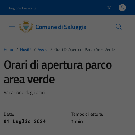
Vai ai contenuti
Vai al footer
ITA
Regione Piemonte
Lingua attiva:
Comune di Saluggia
Home
/
Novità
/
Avvisi
/
Orari Di Apertura Parco Area Verde
Orari di apertura parco
area verde
Variazione degli orari
Data:
Tempo di lettura:
1 min
01 Luglio 2024