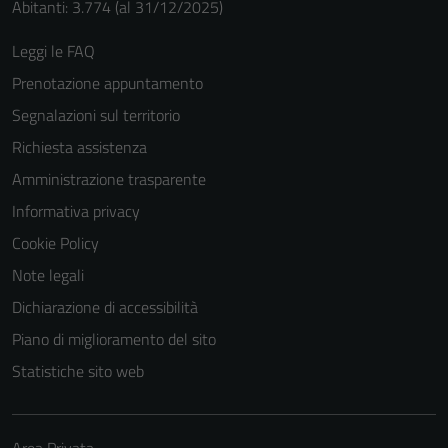
Abitanti: 3.774 (al 31/12/2025)
sono necessari
per il
Leggi le FAQ
funzionamento
Prenotazione appuntamento
del sito e non
possono
Segnalazioni sul territorio
essere
Richiesta assistenza
disabilitati.
Amministrazione trasparente
Questi cookie
non raccolgono
Informativa privacy
informazioni
Cookie Policy
personali.
Note legali
Dichiarazione di accessibilità
Piano di miglioramento del sito
Statistiche sito web
Area Privata