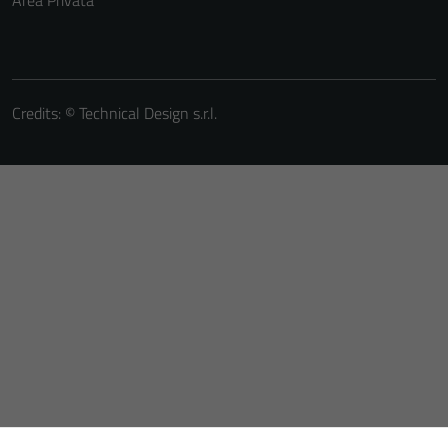
Credits: ©
Technical Design s.r.l.