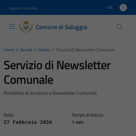
Vai ai contenuti
Vai al footer
ITA
Regione Piemonte
Lingua attiva:
Comune di Saluggia
Home
/
Novità
/
Notizie
/
Servizio Di Newsletter Comunale
Servizio di Newsletter
Comunale
Possibilità di iscrizione a Newsletter Comunale
Data:
Tempo di lettura:
1 min
27 Febbraio 2026