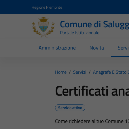
Vai ai contenuti
Vai al footer
Regione Piemonte
Comune di Salugg
Portale Istituzionale
Amministrazione
Novità
Servi
Home
/
Servizi
/
Anagrafe E Stato C
Certificati an
Servizio attivo
Come richiedere al tuo Comune 17 ti