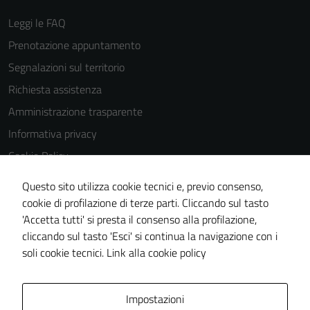
Leggi le FAQ
Prenotazione appuntamento
Segnalazioni sul territorio
Richiesta assistenza
Amministrazione trasparente
Informativa privacy
Cookie Policy
Note legali
Questo sito utilizza cookie tecnici e, previo consenso,
Dichiarazione di accessibilità
cookie di profilazione di terze parti. Cliccando sul tasto
'Accetta tutti' si presta il consenso alla profilazione,
Piano di miglioramento del sito
cliccando sul tasto 'Esci' si continua la navigazione con i
Statistiche sito web
soli cookie tecnici.
Link alla cookie policy
Area Privata
Impostazioni