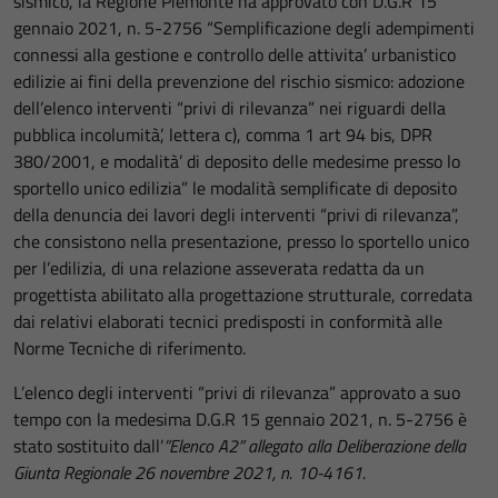
sismico, la Regione Piemonte ha approvato con D.G.R 15
gennaio 2021, n. 5-2756 “Semplificazione degli adempimenti
connessi alla gestione e controllo delle attivita’ urbanistico
edilizie ai fini della prevenzione del rischio sismico: adozione
dell’elenco interventi “privi di rilevanza” nei riguardi della
pubblica incolumità’, lettera c), comma 1 art 94 bis, DPR
380/2001, e modalità’ di deposito delle medesime presso lo
sportello unico edilizia” le modalità semplificate di deposito
della denuncia dei lavori degli interventi “privi di rilevanza”,
che consistono nella presentazione, presso lo sportello unico
per l’edilizia, di una relazione asseverata redatta da un
progettista abilitato alla progettazione strutturale, corredata
dai relativi elaborati tecnici predisposti in conformità alle
Norme Tecniche di riferimento.
L’elenco degli interventi “privi di rilevanza” approvato a suo
tempo con la medesima D.G.R 15 gennaio 2021, n. 5-2756 è
stato sostituito dall’
”
Elenco A2” allegato alla Deliberazione della
Giunta Regionale 26 novembre 2021, n. 10-4161.