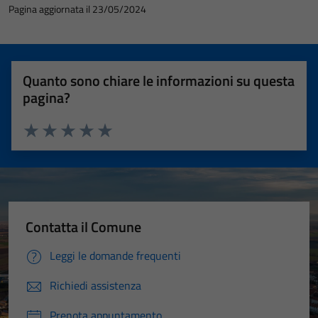
Pagina aggiornata il 23/05/2024
Quanto sono chiare le informazioni su questa
pagina?
Valuta 1 stelle su 5
Valuta 2 stelle su 5
Valuta 3 stelle su 5
Valuta 4 stelle su 5
Valuta 5 stelle su 5
Tecnici
Contatta il Comune
Questi cookie
Leggi le domande frequenti
sono necessari
per il
Richiedi assistenza
funzionamento
del sito e non
Prenota appuntamento