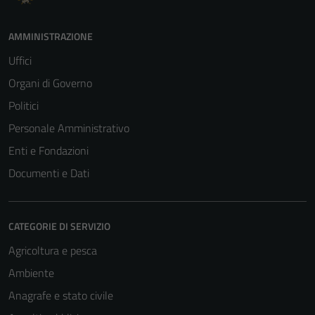
AMMINISTRAZIONE
Uffici
Organi di Governo
Politici
Tecnici
Personale Amministrativo
Questi cookie
Enti e Fondazioni
sono necessari
per il
Documenti e Dati
funzionamento
del sito e non
possono
CATEGORIE DI SERVIZIO
essere
Agricoltura e pesca
disabilitati.
Questi cookie
Ambiente
non raccolgono
Anagrafe e stato civile
informazioni