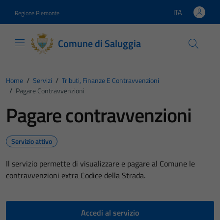
Vai ai contenuti
Vai al footer
ITA
Regione Piemonte
Lingua attiva:
Comune di Saluggia
Home
/
Servizi
/
Tributi, Finanze E Contravvenzioni
/
Pagare Contravvenzioni
Pagare contravvenzioni
Servizio attivo
Il servizio permette di visualizzare e pagare al Comune le
contravvenzioni extra Codice della Strada.
Accedi al servizio