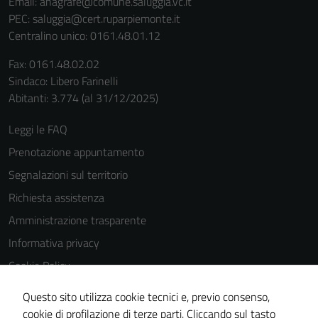
Email:
anagrafe@comune.saluggia.vc.it
PEC:
saluggia@cert.ruparpiemonte.it
Centralino unico: 0161.48.01.12
Fax: 0161.48.02.02
Sindaco: Libero Farinelli
Abitanti: 3.774 (al 31/12/2025)
Leggi le FAQ
Prenotazione appuntamento
Segnalazioni sul territorio
Richiesta assistenza
Amministrazione trasparente
Informativa privacy
Cookie Policy
Note legali
Questo sito utilizza cookie tecnici e, previo consenso,
Dichiarazione di accessibilità
cookie di profilazione di terze parti. Cliccando sul tasto