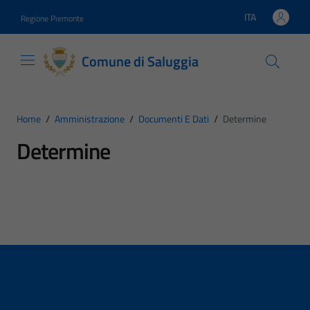
Vai ai contenuti
Vai al footer
ITA
Regione Piemonte
Lingua attiva:
Comune di Saluggia
Home
/
Amministrazione
/
Documenti E Dati
/
Determine
Determine
Dettagli del tipo di documento