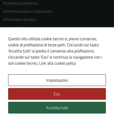
Richiesta assistenza
Tecnici
Amministrazione trasparente
Questi cookie
Informativa privacy
sono necessari
per il
Cookie Policy
funzionamento
Note legali
Questo sito utilizza cookie tecnici e, previo consenso,
del sito e non
Dichiarazione di accessibilità
cookie di profilazione di terze parti. Cliccando sul tasto
possono
'Accetta tutti' si presta il consenso alla profilazione,
essere
Piano di miglioramento del sito
cliccando sul tasto 'Esci' si continua la navigazione con i
disabilitati.
Statistiche sito web
soli cookie tecnici.
Link alla cookie policy
Questi cookie
non raccolgono
informazioni
Area Privata
Impostazioni
personali.
Esci
Accetta tutti
Credits: ©
Technical Design s.r.l.