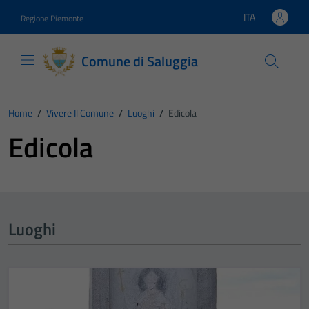
Vai ai contenuti
Vai al footer
ITA
Regione Piemonte
Lingua attiva:
Comune di Saluggia
Home
/
Vivere Il Comune
/
Luoghi
/
Edicola
Edicola
Luoghi