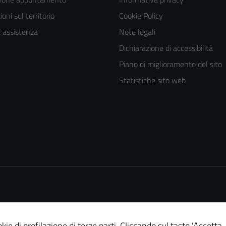
oni sul territorio
Cookie Policy
a assistenza
Note legali
Dichiarazione di accessibilità
Piano di miglioramento del sito
Statistiche sito web
kie di profilazione di terze parti. Cliccando sul tasto 'Accetta