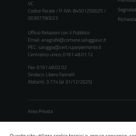
VC
Segnalazi
Codice fiscale / P. IVA: 84501250025 /
00397790023
Richiest
Ufficio Relazioni con il Pubblico
Email:
anagrafe@comune.saluggia.vc.it
PEC:
saluggia@cert.ruparpiemonte.it
Centralino unico: 0161.48.01.12
Fax: 0161.48.02.02
Sindaco: Libero Farinelli
Abitanti: 3.774 (al 31/12/2025)
Area Privata
Questo sito utilizza cookie tecnici e, previo consenso, coo