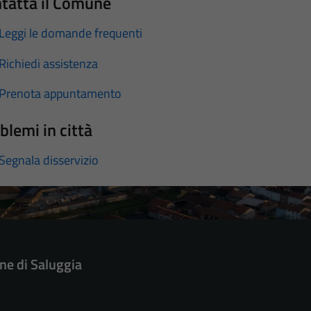
tatta il Comune
Leggi le domande frequenti
Richiedi assistenza
Prenota appuntamento
blemi in città
Segnala disservizio
e di Saluggia