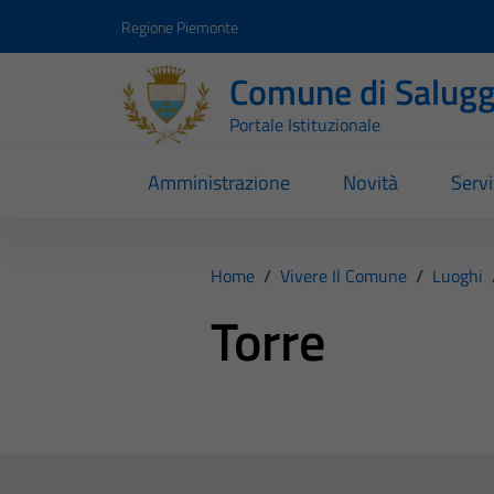
Vai ai contenuti
Vai al footer
Regione Piemonte
Comune di Salugg
Portale Istituzionale
Amministrazione
Novità
Servi
Home
/
Vivere Il Comune
/
Luoghi
Torre