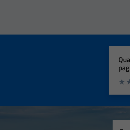
Qua
pag
Valut
Va