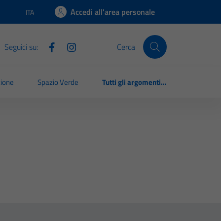
Accedi all'area personale
ITA
Lingua attiva:
Seguici su:
Cerca
zione
Spazio Verde
Tutti gli argomenti...