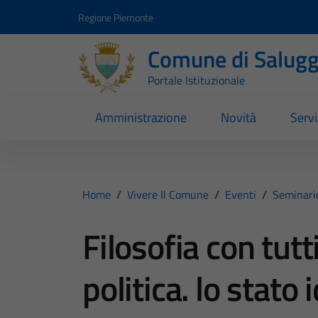
Vai ai contenuti
Vai al footer
Regione Piemonte
Comune di Salugg
Portale Istituzionale
Amministrazione
Novità
Servi
Home
/
Vivere Il Comune
/
Eventi
/
Seminari
Filosofia con tutti,
politica. lo stato 