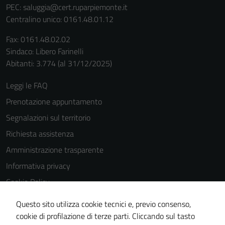
PEC:
saluggia@cert.ruparpiemonte.it
Centralino unico: 0161.48.01.12
Fax: 0161.48.02.02
Sindaco: Libero Farinelli
Abitanti: 3.774 (al 31/12/2025)
Leggi le FAQ
Prenotazione appuntamento
Segnalazioni sul territorio
Richiesta assistenza
Amministrazione trasparente
Informativa privacy
Cookie Policy
Note legali
Questo sito utilizza cookie tecnici e, previo consenso,
Dichiarazione di accessibilità
cookie di profilazione di terze parti. Cliccando sul tasto