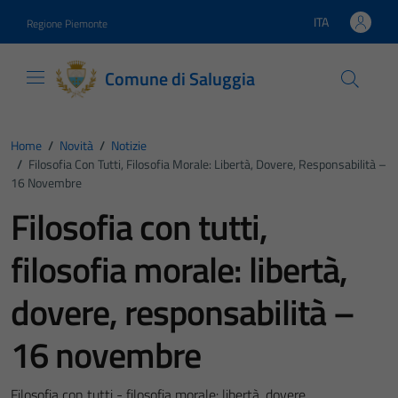
Vai ai contenuti
Vai al footer
ITA
Regione Piemonte
Lingua attiva:
Comune di Saluggia
Home
/
Novità
/
Notizie
/
Filosofia Con Tutti, Filosofia Morale: Libertà, Dovere, Responsabilità –
16 Novembre
Filosofia con tutti,
filosofia morale: libertà,
dovere, responsabilità –
16 novembre
Filosofia con tutti - filosofia morale: libertà, dovere,