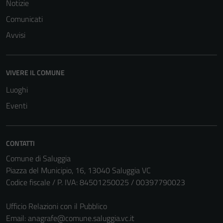
Notizie
per il
funzionamento
Comunicati
del sito e non
Avvisi
possono
essere
disabilitati.
VIVERE IL COMUNE
Questi cookie
non raccolgono
Luoghi
informazioni
Eventi
personali.
CONTATTI
Comune di Saluggia
Piazza del Municipio, 16, 13040 Saluggia VC
Codice fiscale / P. IVA: 84501250025 / 00397790023
Ufficio Relazioni con il Pubblico
Email:
anagrafe@comune.saluggia.vc.it