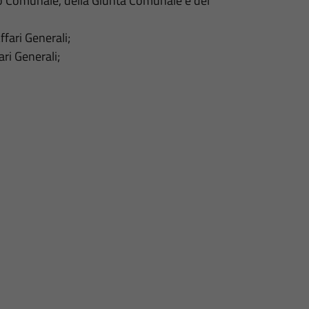
io Comunale, della Giunta Comunale e del
fari Generali;
ri Generali;