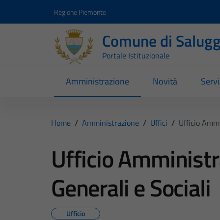
Vai ai contenuti
Vai al footer
Regione Piemonte
Comune di Salugg
Portale Istituzionale
Amministrazione
Novità
Servi
Home
/
Amministrazione
/
Uffici
/
Ufficio Ammi
Ufficio Amministr
Generali e Sociali
Ufficio