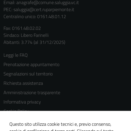
Email:
anagrafe@comune.saluggia.vc.it
PEC:
saluggia@cert.ruparpiemonte.it
Centralino unico: 0161.48.01.12
Fax: 0161.48.02.02
Sindaco: Libero Farinelli
Abitanti: 3.774 (al 31/12/2025)
Leggi le FAQ
Prenotazione appuntamento
Segnalazioni sul territorio
Richiesta assistenza
Amministrazione trasparente
Informativa privacy
Cookie Policy
Note legali
Questo sito utilizza cookie tecnici e, previo consenso,
Dichiarazione di accessibilità