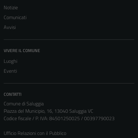
per il
Notizie
funzionamento
Comunicati
del sito e non
Avvisi
possono
essere
disabilitati.
Questi cookie
VIVERE IL COMUNE
non raccolgono
Luoghi
informazioni
Eventi
personali.
CONTATTI
Comune di Saluggia
Piazza del Municipio, 16, 13040 Saluggia VC
Codice fiscale / P. IVA: 84501250025 / 00397790023
Ufficio Relazioni con il Pubblico