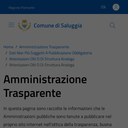
Vai ai contenuti
Vai al footer
ITA
Regione Piemonte
Lingua attiva:
Comune di Saluggia
Home
/
Amministrazione Trasparente
/
Dati Non Più Soggetti A Pubblicazione Obbligatoria
/
Attestazioni OIV O Di Struttura Analoga
/
Attestazioni OIV O Di Struttura Analoga
Amministrazione
Trasparente
In questa pagina sono raccolte le informazioni che le
Amministrazioni pubbliche sono tenute a pubblicare nel
proprio sito internet nell’ottica della trasparenza, buona