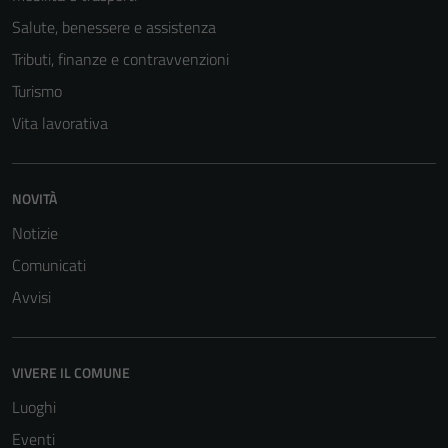
Salute, benessere e assistenza
Tributi, finanze e contravvenzioni
Turismo
Vita lavorativa
NOVITÀ
Notizie
Comunicati
Tecnici
Avvisi
Questi cookie
sono necessari
per il
funzionamento
VIVERE IL COMUNE
del sito e non
Luoghi
possono
Eventi
essere