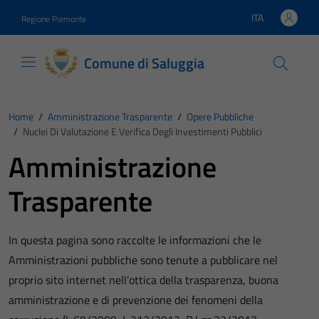
Vai ai contenuti
Vai al footer
ITA
Regione Piemonte
Lingua attiva:
Comune di Saluggia
Home
/
Amministrazione Trasparente
/
Opere Pubbliche
/
Nuclei Di Valutazione E Verifica Degli Investimenti Pubblici
Amministrazione
Trasparente
In questa pagina sono raccolte le informazioni che le
Amministrazioni pubbliche sono tenute a pubblicare nel
proprio sito internet nell’ottica della trasparenza, buona
amministrazione e di prevenzione dei fenomeni della