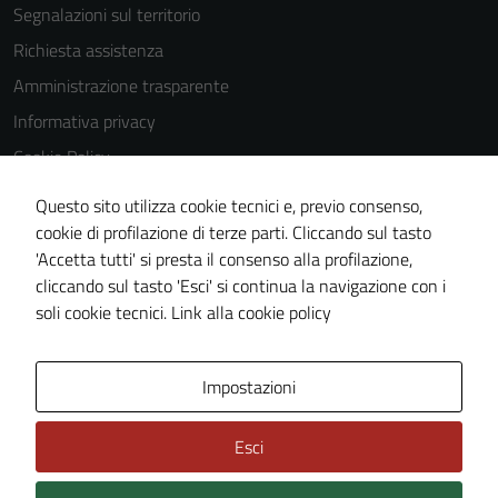
Segnalazioni sul territorio
Richiesta assistenza
Amministrazione trasparente
Informativa privacy
Cookie Policy
Note legali
Questo sito utilizza cookie tecnici e, previo consenso,
Dichiarazione di accessibilità
cookie di profilazione di terze parti. Cliccando sul tasto
'Accetta tutti' si presta il consenso alla profilazione,
Piano di miglioramento del sito
cliccando sul tasto 'Esci' si continua la navigazione con i
Statistiche sito web
soli cookie tecnici.
Link alla cookie policy
Area Privata
Impostazioni
Esci