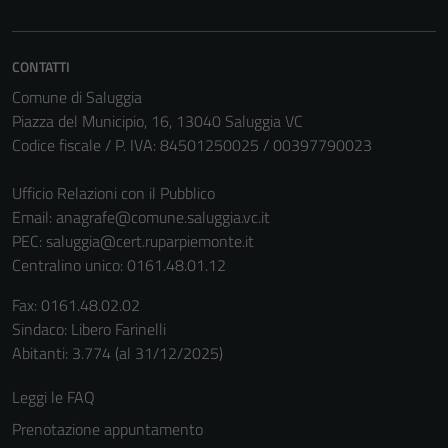
disabilitati.
Questi cookie
non raccolgono
CONTATTI
informazioni
Comune di Saluggia
personali.
Piazza del Municipio, 16, 13040 Saluggia VC
Codice fiscale / P. IVA: 84501250025 / 00397790023
Ufficio Relazioni con il Pubblico
Email:
anagrafe@comune.saluggia.vc.it
PEC:
saluggia@cert.ruparpiemonte.it
Centralino unico: 0161.48.01.12
Fax: 0161.48.02.02
Sindaco: Libero Farinelli
Abitanti: 3.774 (al 31/12/2025)
Leggi le FAQ
Prenotazione appuntamento