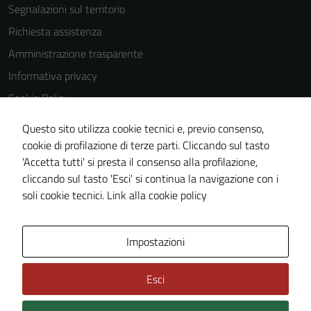
Segnalazioni sul territorio
Richiesta assistenza
Amministrazione trasparente
Informativa privacy
Cookie Policy
Note legali
Questo sito utilizza cookie tecnici e, previo consenso,
Dichiarazione di accessibilità
cookie di profilazione di terze parti. Cliccando sul tasto
'Accetta tutti' si presta il consenso alla profilazione,
Piano di miglioramento del sito
cliccando sul tasto 'Esci' si continua la navigazione con i
Statistiche sito web
soli cookie tecnici.
Link alla cookie policy
Area Privata
Impostazioni
Esci