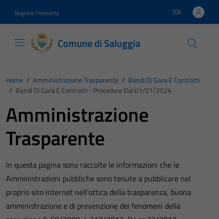
Vai ai contenuti
Vai al footer
ITA
Regione Piemonte
Lingua attiva:
Comune di Saluggia
Home
/
Amministrazione Trasparente
/
Bandi Di Gara E Contratti
/
Bandi Di Gara E Contratti - Procedure Dal 01/01/2024
Amministrazione
Trasparente
In questa pagina sono raccolte le informazioni che le
Amministrazioni pubbliche sono tenute a pubblicare nel
proprio sito internet nell’ottica della trasparenza, buona
amministrazione e di prevenzione dei fenomeni della