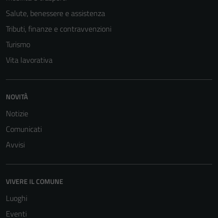
Salute, benessere e assistenza
Tributi, finanze e contravvenzioni
Turismo
Vita lavorativa
NOVITÀ
Notizie
Comunicati
Tecnici
Avvisi
Questi cookie
sono necessari
per il
funzionamento
VIVERE IL COMUNE
del sito e non
Luoghi
possono
Eventi
essere