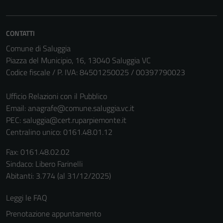
disabilitati.
Questi cookie
non raccolgono
CONTATTI
informazioni
Comune di Saluggia
personali.
Piazza del Municipio, 16, 13040 Saluggia VC
Codice fiscale / P. IVA: 84501250025 / 00397790023
Ufficio Relazioni con il Pubblico
Email:
anagrafe@comune.saluggia.vc.it
PEC:
saluggia@cert.ruparpiemonte.it
Centralino unico: 0161.48.01.12
Fax: 0161.48.02.02
Sindaco: Libero Farinelli
Abitanti: 3.774 (al 31/12/2025)
Leggi le FAQ
Prenotazione appuntamento