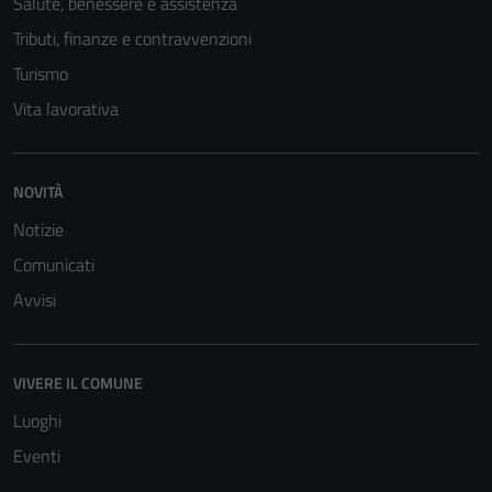
Salute, benessere e assistenza
Tributi, finanze e contravvenzioni
Turismo
Vita lavorativa
NOVITÀ
Notizie
Comunicati
Tecnici
Avvisi
Questi cookie
sono necessari
per il
VIVERE IL COMUNE
funzionamento
del sito e non
Luoghi
possono
Eventi
essere