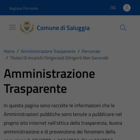
Vai ai contenuti
Vai al footer
ITA
Regione Piemonte
Lingua attiva:
Comune di Saluggia
Home
/
Amministrazione Trasparente
/
Personale
/
Titolari Di Incarichi Dirigenziali (dirigenti Non Generali)
Amministrazione
Trasparente
In questa pagina sono raccolte le informazioni che le
Amministrazioni pubbliche sono tenute a pubblicare nel
proprio sito internet nell’ottica della trasparenza, buona
amministrazione e di prevenzione dei fenomeni della