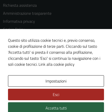
Richiesta assistenza
Amministrazione trasparente
Informativa privacy
Cookie Policy
Note legali
Questo sito utilizza cookie tecnici e, previo consenso,
Dichiarazione di accessibilità
cookie di profilazione di terze parti. Cliccando sul tasto
'Accetta tutti' si presta il consenso alla profilazione,
Piano di miglioramento del sito
cliccando sul tasto 'Esci' si continua la navigazione con i
Statistiche sito web
soli cookie tecnici.
Link alla cookie policy
Area Privata
Impostazioni
Esci
Accetta tutti
Credits: ©
Technical Design s.r.l.